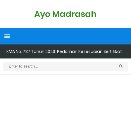
Ayo Madrasah
KMA No. 737 Tahun 2026: Pedoman Kesesuaian Sertifikat
Pendidik Guru Madrasah
Cara Input Jadwal Mengajar di EMIS GTK
Cara Tarik Data Rombel dari EMIS 4.0 ke EMIS GTK
Cara Melakukan Keaktifan Kolektif (Aktivasi Madrasah) di EMIS
GTK