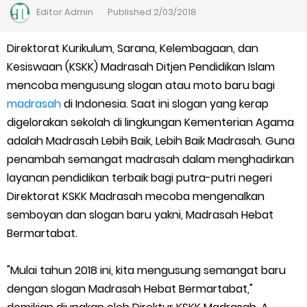
Kalender Pendidikan Madrasah 2026/2027 | Excel & PDF (Ditjen
Editor
Admin
Published
2/03/2018
Pendis)
Direktorat Kurikulum, Sarana, Kelembagaan, dan
Kesiswaan (KSKK) Madrasah Ditjen Pendidikan Islam
Juknis Penerbitan Ijazah Madrasah Tahun 2026
mencoba mengusung slogan atau moto baru bagi
Solusi Agar Valid Rapor & Status Verval di PDUM Tercentang
madrasah
di Indonesia. Saat ini slogan yang kerap
digelorakan sekolah di lingkungan Kementerian Agama
Hijau
adalah Madrasah Lebih Baik, Lebih Baik Madrasah. Guna
penambah semangat madrasah dalam menghadirkan
TKA Susulan jenjang SD/MI dan SMP/MTs
layanan pendidikan terbaik bagi putra-putri negeri
Direktorat KSKK Madrasah mecoba mengenalkan
Cara Mengajukan Tunjangan Insentif di EMIS-GTK Baru
semboyan dan slogan baru yakni, Madrasah Hebat
Ajuan Tunjangan Insentif Guru dan Tenaga Kependidikan di
Bermartabat.
Madrasah
"Mulai tahun 2018 ini, kita mengusung semangat baru
dengan slogan Madrasah Hebat Bermartabat,"
Cara Login EMIS GTK Baru untuk Operator dan PTK