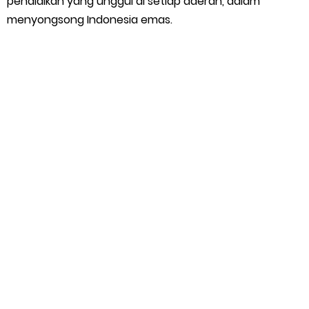
pendidikan yang unggul di setiap daerah, dalam
menyongsong Indonesia emas.