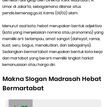
demikian diungkap oleh Direktur KSKK Madrasah, A.
Umar di Jakarta, sebagaimana dilansir situs
SEB Upacara Bendera di Sekolah dan Madrasah
pendis.kemenag.go.id, Kamis (01/02) silam.
Cara Install Aplikasi Exam Browser Client TKA 2026
Menurut asal kata, hebat merupakan bentuk adjektiva
Juknis Pembayaran TPG Guru Madrasah 2026
(kata yang menjelaskan nomina atau pronomina) yang
memiliki arti terlampau, amat sangat (dahsyat, ramai,
Pelatihan MOOC Pintar Kemenag Periode Maret 2026
kuat, seru, bagus, menakutkan, dan sebagainya).
Sedangkan bermartabat merupakan bentuk kata kerja
Edaran Penyaluran BOP RA & BOS Madrasah Tahap I Tahun
dari martabat yang berarti memiliki tingkat harkat
kemanusiaan atau harga diri.
2026
Yang Dilakukan Proktor Sebelum Simulasi TKA
Makna Slogan Madrasah Hebat
Bermartabat
Juknis Pembelajaran pada Bulan Ramadan 2026
Cara Aktivasi PTK di EMIS GTK