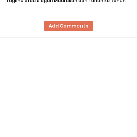
Tagline atau Slogan Madrasah dari Tahun ke Tahun
Add Comments