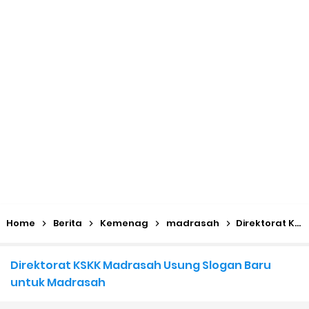
KMA No. 736 Tahun 2026 Pemenuhan Beban Kerja dan
Ekuivalensi Guru Madrasah
Kalender Pendidikan 2026/2027 Madrasah Jawa Tengah
(Excel & PDF)
Juknis, Panduan, & Lagu MATAMUDA (Masa Taaruf Murid
Madrasah) 2026/2027
Libur Akhir Tahun 2026 bagi RA dan Madrasah
Home
Berita
Kemenag
madrasah
Direktorat KSKK Madrasah Usung Slogan Baru untuk Madrasah
Cara Daftar Pelatihan AI Gemini Academy
Direktorat KSKK Madrasah Usung Slogan Baru
Daftar Penerima PIP MI, MTs, dan MA Tahap I 2026
untuk Madrasah