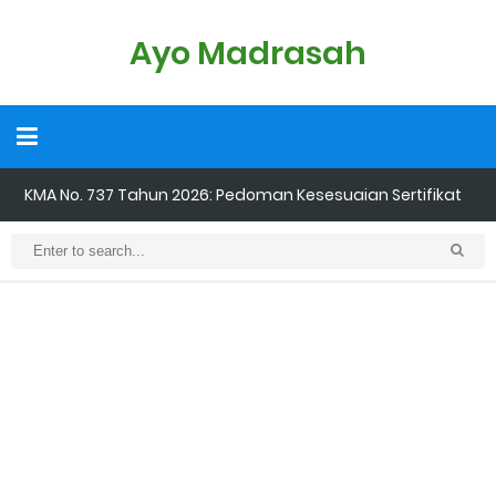
Ayo Madrasah
KMA No. 737 Tahun 2026: Pedoman Kesesuaian Sertifikat
Pendidik Guru Madrasah
Cara Input Jadwal Mengajar di EMIS GTK
Cara Tarik Data Rombel dari EMIS 4.0 ke EMIS GTK
Cara Melakukan Keaktifan Kolektif (Aktivasi Madrasah) di EMIS
GTK