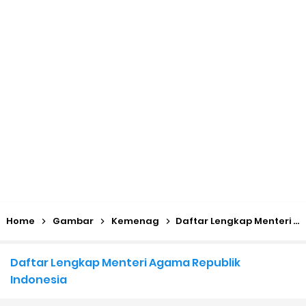
KMA No. 736 Tahun 2026 Pemenuhan Beban Kerja dan
Ekuivalensi Guru Madrasah
Kalender Pendidikan 2026/2027 Madrasah Jawa Tengah
(Excel & PDF)
Juknis, Panduan, & Lagu MATAMUDA (Masa Taaruf Murid
Madrasah) 2026/2027
Libur Akhir Tahun 2026 bagi RA dan Madrasah
Home
Gambar
Kemenag
Daftar Lengkap Menteri Agama Republik Indonesia
Cara Daftar Pelatihan AI Gemini Academy
Daftar Lengkap Menteri Agama Republik
Daftar Penerima PIP MI, MTs, dan MA Tahap I 2026
Indonesia