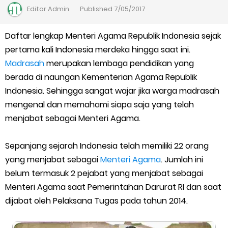
Kalender Pendidikan Madrasah 2026/2027 | Excel & PDF (Ditjen
Editor
Admin
Published
7/05/2017
Pendis)
Daftar lengkap Menteri Agama Republik Indonesia sejak
pertama kali Indonesia merdeka hingga saat ini.
Juknis Penerbitan Ijazah Madrasah Tahun 2026
Madrasah
merupakan lembaga pendidikan yang
Solusi Agar Valid Rapor & Status Verval di PDUM Tercentang
berada di naungan Kementerian Agama Republik
Indonesia. Sehingga sangat wajar jika warga madrasah
Hijau
mengenal dan memahami siapa saja yang telah
menjabat sebagai Menteri Agama.
TKA Susulan jenjang SD/MI dan SMP/MTs
Sepanjang sejarah Indonesia telah memiliki 22 orang
Cara Mengajukan Tunjangan Insentif di EMIS-GTK Baru
yang menjabat sebagai
Menteri Agama
. Jumlah ini
Ajuan Tunjangan Insentif Guru dan Tenaga Kependidikan di
belum termasuk 2 pejabat yang menjabat sebagai
Menteri Agama saat Pemerintahan Darurat RI dan saat
Madrasah
dijabat oleh Pelaksana Tugas pada tahun 2014.
Cara Login EMIS GTK Baru untuk Operator dan PTK