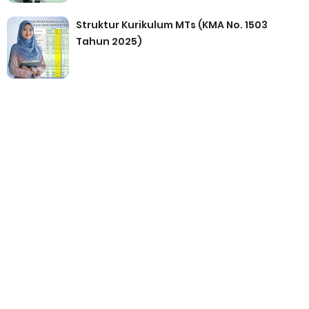
Struktur Kurikulum MTs (KMA No. 1503
Tahun 2025)