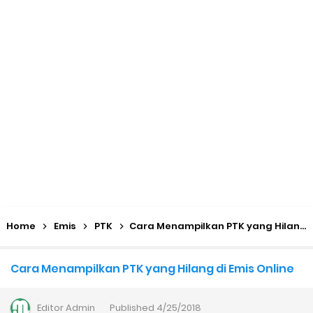
KMA No. 736 Tahun 2026 Pemenuhan Beban Kerja dan
Ekuivalensi Guru Madrasah
Kalender Pendidikan 2026/2027 Madrasah Jawa Tengah
(Excel & PDF)
Juknis, Panduan, & Lagu MATAMUDA (Masa Taaruf Murid
Madrasah) 2026/2027
Libur Akhir Tahun 2026 bagi RA dan Madrasah
Home
Emis
PTK
Cara Menampilkan PTK yang Hilang di Emis Online
Cara Daftar Pelatihan AI Gemini Academy
Cara Menampilkan PTK yang Hilang di Emis Online
Daftar Penerima PIP MI, MTs, dan MA Tahap I 2026
Editor
Admin
Published
4/25/2018