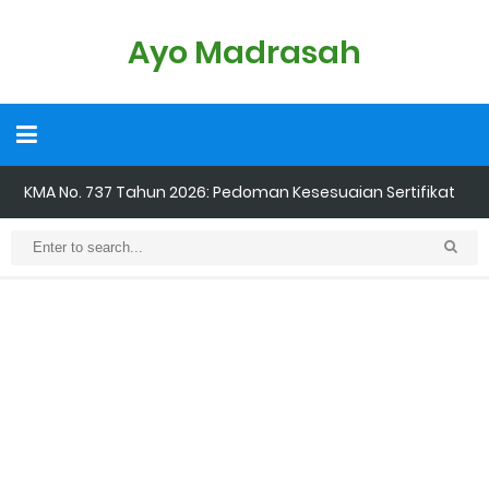
Ayo Madrasah
KMA No. 737 Tahun 2026: Pedoman Kesesuaian Sertifikat
Pendidik Guru Madrasah
Cara Input Jadwal Mengajar di EMIS GTK
Cara Tarik Data Rombel dari EMIS 4.0 ke EMIS GTK
Cara Melakukan Keaktifan Kolektif (Aktivasi Madrasah) di EMIS
GTK