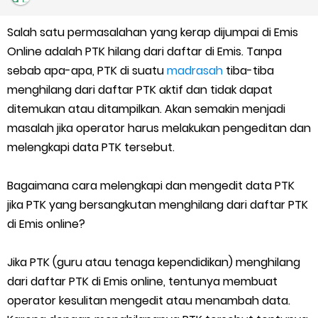
Kalender Pendidikan Madrasah 2026/2027 | Excel & PDF (Ditjen
Salah satu permasalahan yang kerap dijumpai di Emis
Pendis)
Online adalah PTK hilang dari daftar di Emis. Tanpa
Juknis Penerbitan Ijazah Madrasah Tahun 2026
sebab apa-apa, PTK di suatu
madrasah
tiba-tiba
menghilang dari daftar PTK aktif dan tidak dapat
Solusi Agar Valid Rapor & Status Verval di PDUM Tercentang
ditemukan atau ditampilkan. Akan semakin menjadi
masalah jika operator harus melakukan pengeditan dan
Hijau
melengkapi data PTK tersebut.
TKA Susulan jenjang SD/MI dan SMP/MTs
Bagaimana cara melengkapi dan mengedit data PTK
jika PTK yang bersangkutan menghilang dari daftar PTK
Cara Mengajukan Tunjangan Insentif di EMIS-GTK Baru
di Emis online?
Ajuan Tunjangan Insentif Guru dan Tenaga Kependidikan di
Jika PTK (guru atau tenaga kependidikan) menghilang
Madrasah
dari daftar PTK di Emis online, tentunya membuat
operator kesulitan mengedit atau menambah data.
Cara Login EMIS GTK Baru untuk Operator dan PTK