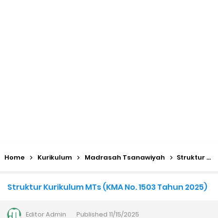
KMA No. 736 Tahun 2026 Pemenuhan Beban Kerja dan
Ekuivalensi Guru Madrasah
Kalender Pendidikan 2026/2027 Madrasah Jawa Tengah
(Excel & PDF)
Juknis, Panduan, & Lagu MATAMUDA (Masa Taaruf Murid
Madrasah) 2026/2027
Libur Akhir Tahun 2026 bagi RA dan Madrasah
Home
Kurikulum
Madrasah Tsanawiyah
Struktur Kurikulum MTs (KMA No. 1503 Tahun 2025)
Cara Daftar Pelatihan AI Gemini Academy
Struktur Kurikulum MTs (KMA No. 1503 Tahun 2025)
Daftar Penerima PIP MI, MTs, dan MA Tahap I 2026
Editor
Admin
Published
11/15/2025