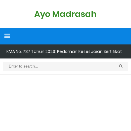
Ayo Madrasah
KMA No. 737 Tahun 2026: Pedoman Kesesuaian Sertifikat
Pendidik Guru Madrasah
Cara Input Jadwal Mengajar di EMIS GTK
Cara Tarik Data Rombel dari EMIS 4.0 ke EMIS GTK
Cara Melakukan Keaktifan Kolektif (Aktivasi Madrasah) di EMIS
GTK