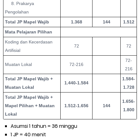
8. Prakarya
Pengolahan
Total JP Mapel Wajib
1.368
144
1.512
Mata Pelajaran Pilihan
Koding dan Kecerdasan
72
72
Artifisial
72-
Muatan Lokal
72-216
216
Total JP Mapel Wajib +
1.584-
1.440-1.584
Muatan Lokal
1.728
Total JP Mapel Wajib +
1.656-
Mapel Pilihan + Muatan
1.512-1.656
144
1.800
Lokal
Asumsi 1 tahun = 36 minggu
1 JP = 40 menit