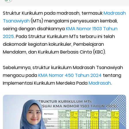
Kalender Pendidikan Madrasah 2026/2027 | Excel & PDF (Ditjen
Struktur Kurikulum pada madrasah, termasuk
Madrasah
Pendis)
Tsanawiyah
(MTs) mengalami penyesuaian kembali,
Juknis Penerbitan Ijazah Madrasah Tahun 2026
seiring dengan disahkannya
KMA Nomor 1503 Tahun
2025
. Pada Struktur Kurikulum MTs terbaru ini telah
Solusi Agar Valid Rapor & Status Verval di PDUM Tercentang
diakomodir kegiatan kokurikuler, Pembelajaran
Mendalam, dan Kurikulum Berbasis Cinta (KBC).
Hijau
Sebelumnya, struktur kurikulum Madrasah Tsanawiyah
TKA Susulan jenjang SD/MI dan SMP/MTs
mengacu pada
KMA Nomor 450 Tahun 2024
tentang
Implementasi Kurikulum Merdeka Pada
Madrasah
.
Cara Mengajukan Tunjangan Insentif di EMIS-GTK Baru
Ajuan Tunjangan Insentif Guru dan Tenaga Kependidikan di
Madrasah
Cara Login EMIS GTK Baru untuk Operator dan PTK