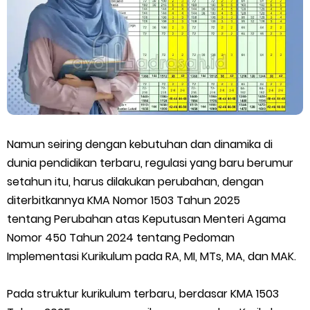
SEB Upacara Bendera di Sekolah dan Madrasah
Cara Install Aplikasi Exam Browser Client TKA 2026
Juknis Pembayaran TPG Guru Madrasah 2026
Pelatihan MOOC Pintar Kemenag Periode Maret 2026
Namun seiring dengan kebutuhan dan dinamika di
Edaran Penyaluran BOP RA & BOS Madrasah Tahap I Tahun
dunia pendidikan terbaru, regulasi yang baru berumur
setahun itu, harus dilakukan perubahan, dengan
2026
diterbitkannya KMA Nomor 1503 Tahun 2025
tentang Perubahan atas Keputusan Menteri Agama
Yang Dilakukan Proktor Sebelum Simulasi TKA
Nomor 450 Tahun 2024 tentang Pedoman
Juknis Pembelajaran pada Bulan Ramadan 2026
Implementasi Kurikulum pada RA, MI, MTs, MA, dan MAK.
Cara Aktivasi PTK di EMIS GTK
Pada struktur kurikulum terbaru, berdasar KMA 1503