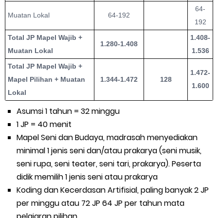
64-
Muatan Lokal
64-192
192
Total JP Mapel Wajib +
1.408-
1.280-1.408
Muatan Lokal
1.536
Total JP Mapel Wajib +
1.472-
Mapel Pilihan + Muatan
1.344-1.472
128
1.600
Lokal
Asumsi 1 tahun = 32 minggu
1 JP = 40 menit
Mapel Seni dan Budaya, madrasah menyediakan
minimal 1 jenis seni dan/atau prakarya (seni musik,
seni rupa, seni teater, seni tari, prakarya). Peserta
didik memilih 1 jenis seni atau prakarya
Koding dan Kecerdasan Artifisial, paling banyak 2 JP
per minggu atau 72 JP 64 JP per tahun mata
pelajaran pilihan