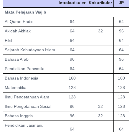
Intrakurikuler
Kokurikuler
JP
Mata Pelajaran Wajib
Al-Quran Hadis
64
64
Akidah Akhlak
64
32
96
Fikih
64
64
Sejarah Kebudayaan Islam
64
64
Bahasa Arab
96
96
Pendidikan Pancasila
64
64
Bahasa Indonesia
160
160
Matematika
128
128
Ilmu Pengetahuan Alam
128
128
Ilmu Pengetahuan Sosial
96
32
128
Bahasa Inggris
96
32
128
Pendidikan Jasmani,
64
64