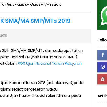
2026/2027 | Excel & PDF (Ditjen Pendis)
l UN/UNBK SMK SMA/MA SMP/MTs 2019
rasah Tahun 2026
K SMA/MA SMP/MTs 2019
us Verval di PDUM Tercentang Hijau
/2018
n SMP/MTs
Foll
tuk SMK, SMA/MA, SMP/MTs dan sederajat tahun
sentif di EMIS-GTK Baru
tapkan. Jadwal UN (baik UNBK maupun UNKP)
ru dan Tenaga Kependidikan di Madrasah
uat dalam
POS Ujian Nasional Tahun Pelajaran
uk Operator dan PTK
Ujian Nasional tahun 2018 (sebelumnya), pada
lah dan Madrasah
galami sedikit pergeseran waktu
dwal Ujian Nasional sudah akan dimulai pada
Artik
wser Client TKA 2026