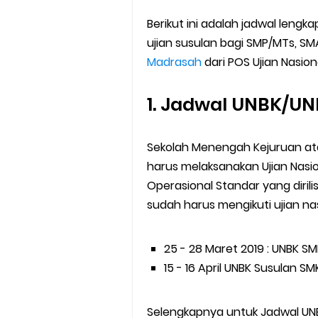
Juknis Pembayaran TPG Guru
Berikut ini adalah jadwal lengka
Pelatihan MOOC Pintar Kemen
ujian susulan bagi SMP/MTs, S
Madrasah
dari POS Ujian Nasiona
Edaran Penyaluran BOP RA & 
1. Jadwal UNBK/UN
Yang Dilakukan Proktor Sebel
Juknis Pembelajaran pada B
Sekolah Menengah Kejuruan ata
harus melaksanakan Ujian Nasio
Cara Aktivasi PTK di EMIS GTK
Operasional Standar yang dirili
sudah harus mengikuti ujian na
KMA No. 737 Tahun 2026: Pedo
Cara Input Jadwal Mengajar d
25 - 28 Maret 2019 : UNBK S
15 - 16 April UNBK Susulan S
Selengkapnya untuk Jadwal UNB