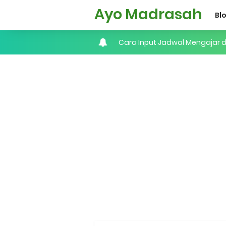
Ayo Madrasah
Bl
Cara Tarik Data Rombel dari EM
Cara Melakukan Keaktifan Kole
KMA No. 736 Tahun 2026 Peme
Kalender Pendidikan 2026/20
Juknis, Panduan, & Lagu MAT
Libur Akhir Tahun 2026 bagi 
Cara Daftar Pelatihan AI Ge
Daftar Penerima PIP MI, MTs, 