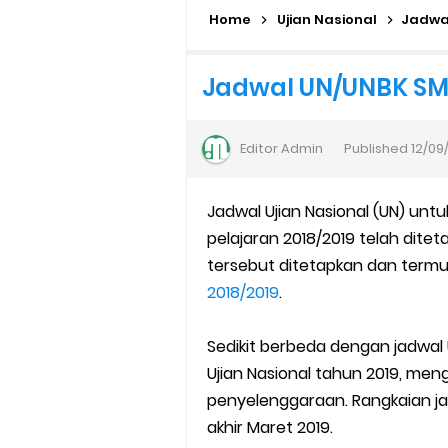
Home
Kalender Pendidikan Madrasah 
Ujian Nasional
Jadwa
Juknis Penerbitan Ijazah Mad
Jadwal UN/UNBK SM
Solusi Agar Valid Rapor & Stat
Editor
Admin
Published
12/09
TKA Susulan jenjang SD/MI da
Jadwal Ujian Nasional (UN) un
Cara Mengajukan Tunjangan In
pelajaran 2018/2019 telah dite
Ajuan Tunjangan Insentif Gu
tersebut ditetapkan dan term
2018/2019
.
Cara Login EMIS GTK Baru unt
Sedikit berbeda dengan jadwal 
SEB Upacara Bendera di Seko
Ujian Nasional tahun 2019, men
penyelenggaraan. Rangkaian ja
Cara Install Aplikasi Exam Bro
akhir Maret 2019.