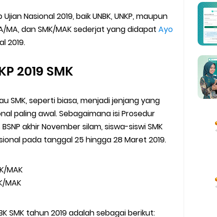
 Madrasah 2026
p Ujian Nasional 2019, baik UNBK, UNKP, maupun
ag Periode Maret 2026
MA/MA, dan SMK/MAK sederjat yang didapat
Ayo
l 2019.
BOS Madrasah Tahap I Tahun 2026
KP 2019 SMK
um Simulasi TKA
ulan Ramadan 2026
u SMK, seperti biasa, menjadi jenjang yang
nal paling awal. Sebagaimana isi Prosedur
s BSNP akhir November silam, siswa-siswi SMK
sional pada tanggal 25 hingga 28 Maret 2019.
man Kesesuaian Sertifikat Pendidik Guru Madrasah
i EMIS GTK
MK/MAK
MK/MAK
K SMK tahun 2019 adalah sebagai berikut: