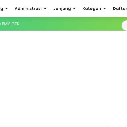
og
Administrasi
Jenjang
Kategori
Daftar 
IS 4.0 ke EMIS GTK
ktif (Aktivasi Madrasah) di EMIS GTK
nuhan Beban Kerja dan Ekuivalensi Guru Madrasah
27 Madrasah Jawa Tengah (Excel & PDF)
AMUDA (Masa Taaruf Murid Madrasah) 2026/2027
RA dan Madrasah
mini Academy
dan MA Tahap I 2026