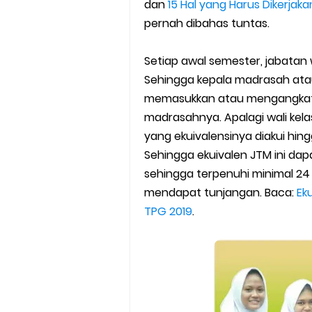
SEB Upacara Bendera di Seko
dan
15 Hal yang Harus Dikerjak
pernah dibahas tuntas.
Cara Install Aplikasi Exam Bro
Setiap awal semester, jabatan w
Juknis Pembayaran TPG Guru
Sehingga kepala madrasah ata
memasukkan atau mengangkat wa
Pelatihan MOOC Pintar Kemen
madrasahnya. Apalagi wali kel
yang ekuivalensinya diakui hin
Edaran Penyaluran BOP RA & 
Sehingga ekuivalen JTM ini d
Yang Dilakukan Proktor Sebel
sehingga terpenuhi minimal 24
mendapat tunjangan. Baca:
Ek
Juknis Pembelajaran pada B
TPG 2019
.
Cara Aktivasi PTK di EMIS GTK