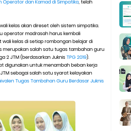
lah dan Madrasah
an Operator dan Kamad di Simpatika
, telah
wser Client TKA 2026
ali kelas akan direset oleh sistem simpatika.
 Madrasah 2026
u operator madrasah harus kembali
li kelas di setiap rombongan belajar di
ag Periode Maret 2026
as merupakan salah satu tugas tambahan guru
gga 2 JTM (berdasarkan Juknis
TPG 2019
).
BOS Madrasah Tahap I Tahun 2026
apat digunakan untuk menambah beban kerja
um Simulasi TKA
 JTM sebagai salah satu syarat kelayakan
uivalen Tugas Tambahan Guru Berdasar Juknis
ulan Ramadan 2026