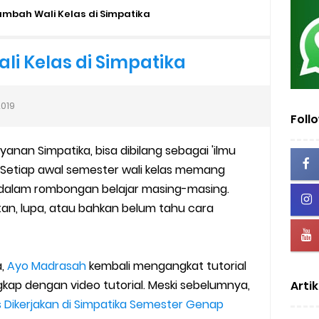
mini Academy
mbah Wali Kelas di Simpatika
dan MA Tahap I 2026
i Kelas di Simpatika
2026/2027 | Excel & PDF (Ditjen Pendis)
2019
rasah Tahun 2026
Foll
anan Simpatika, bisa dibilang sebagai 'ilmu
us Verval di PDUM Tercentang Hijau
 Setiap awal semester wali kelas memang
n SMP/MTs
 dalam rombongan belajar masing-masing.
itan, lupa, atau bahkan belum tahu cara
sentif di EMIS-GTK Baru
ru dan Tenaga Kependidikan di Madrasah
a,
Ayo Madrasah
kembali mengangkat tutorial
kap dengan video tutorial. Meski sebelumnya,
Artik
uk Operator dan PTK
s Dikerjakan di Simpatika Semester Genap