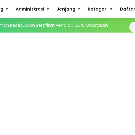
og
Administrasi
Jenjang
Kategori
Daftar 
man Kesesuaian Sertifikat Pendidik Guru Madrasah
i EMIS GTK
IS 4.0 ke EMIS GTK
ktif (Aktivasi Madrasah) di EMIS GTK
nuhan Beban Kerja dan Ekuivalensi Guru Madrasah
27 Madrasah Jawa Tengah (Excel & PDF)
AMUDA (Masa Taaruf Murid Madrasah) 2026/2027
RA dan Madrasah