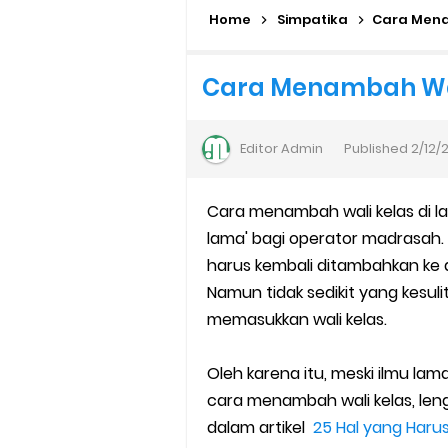
Home
Cara Daftar Pelatihan AI Ge
Simpatika
Cara Mena
Daftar Penerima PIP MI, MTs, 
Cara Menambah Wal
Kalender Pendidikan Madrasah 
Editor
Admin
Published
2/12/
Juknis Penerbitan Ijazah Mad
Cara menambah wali kelas di lay
Solusi Agar Valid Rapor & Stat
lama' bagi operator madrasah.
TKA Susulan jenjang SD/MI da
harus kembali ditambahkan ke
Namun tidak sedikit yang kesul
Cara Mengajukan Tunjangan In
memasukkan wali kelas.
Ajuan Tunjangan Insentif Gu
Oleh karena itu, meski ilmu lam
cara menambah wali kelas, leng
Cara Login EMIS GTK Baru unt
dalam artikel
25 Hal yang Haru