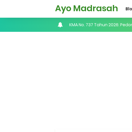
Ayo Madrasah
Bl
KMA No. 737 Tahun 2026: Pedo
Cara Input Jadwal Mengajar d
Cara Tarik Data Rombel dari EM
Cara Melakukan Keaktifan Kole
KMA No. 736 Tahun 2026 Peme
Kalender Pendidikan 2026/20
Juknis, Panduan, & Lagu MAT
Libur Akhir Tahun 2026 bagi 