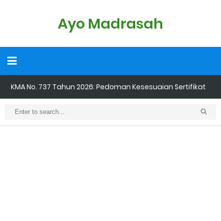
Ayo Madrasah
KMA No. 737 Tahun 2026: Pedoman Kesesuaian Sertifikat
Pendidik Guru Madrasah
Cara Input Jadwal Mengajar di EMIS GTK
Cara Tarik Data Rombel dari EMIS 4.0 ke EMIS GTK
Cara Melakukan Keaktifan Kolektif (Aktivasi Madrasah) di EMIS
GTK