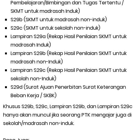
Pembelajaran/Bimbingan dan Tugas Tertentu /
SEB Upacara Bendera di Sekolah dan Madrasah
SKMT untuk madrasah Induk)
S29b (SKMT untuk madrasah non-induk)
Cara Install Aplikasi Exam Browser Client TKA 2026
S29c (SKMT untuk sekolah non-induk)
Lampiran S29a (Rekap Hasil Penilaian SKMT untuk
Juknis Pembayaran TPG Guru Madrasah 2026
madrasah Induk)
Lampiran S29b (Rekap Hasil Penilaian SKMT untuk
Pelatihan MOOC Pintar Kemenag Periode Maret 2026
madrasah non-Induk)
Lampiran S29c (Rekap Hasil Penilaian SKMT untuk
Edaran Penyaluran BOP RA & BOS Madrasah Tahap I Tahun
sekolah non-Induk)
2026
S29d (Surat Ajuan Penerbitan Surat Keterangan
Beban Kerja / SKBK)
Yang Dilakukan Proktor Sebelum Simulasi TKA
Khusus S29b, S29c, Lampiran S29b, dan Lampiran S29c
hanya akan muncul jika seorang PTK mengajar juga di
Juknis Pembelajaran pada Bulan Ramadan 2026
sekolah/madrasah non-induk.
Cara Aktivasi PTK di EMIS GTK