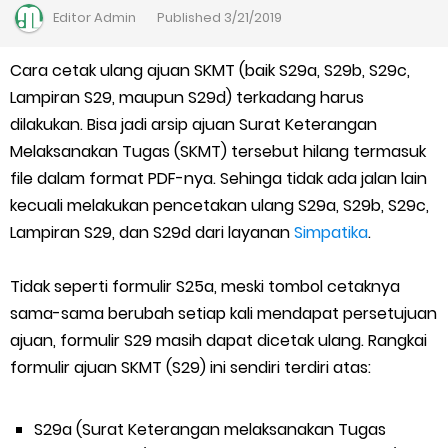
Kalender Pendidikan Madrasah 2026/2027 | Excel & PDF (Ditjen
Editor
Admin
Published
3/21/2019
Pendis)
Cara cetak ulang ajuan SKMT (baik S29a, S29b, S29c,
Lampiran S29, maupun S29d) terkadang harus
Juknis Penerbitan Ijazah Madrasah Tahun 2026
dilakukan. Bisa jadi arsip ajuan Surat Keterangan
Solusi Agar Valid Rapor & Status Verval di PDUM Tercentang
Melaksanakan Tugas (SKMT) tersebut hilang termasuk
file dalam format PDF-nya. Sehinga tidak ada jalan lain
Hijau
kecuali melakukan pencetakan ulang S29a, S29b, S29c,
Lampiran S29, dan S29d dari layanan
Simpatika
.
TKA Susulan jenjang SD/MI dan SMP/MTs
Tidak seperti formulir S25a, meski tombol cetaknya
Cara Mengajukan Tunjangan Insentif di EMIS-GTK Baru
sama-sama berubah setiap kali mendapat persetujuan
Ajuan Tunjangan Insentif Guru dan Tenaga Kependidikan di
ajuan, formulir S29 masih dapat dicetak ulang. Rangkai
formulir ajuan SKMT (S29) ini sendiri terdiri atas:
Madrasah
S29a (Surat Keterangan melaksanakan Tugas
Cara Login EMIS GTK Baru untuk Operator dan PTK