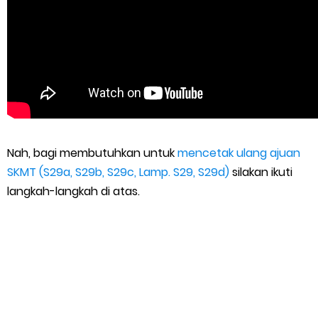
Nah, bagi membutuhkan untuk
mencetak ulang ajuan
SKMT (S29a, S29b, S29c, Lamp. S29, S29d)
silakan ikuti
langkah-langkah di atas.