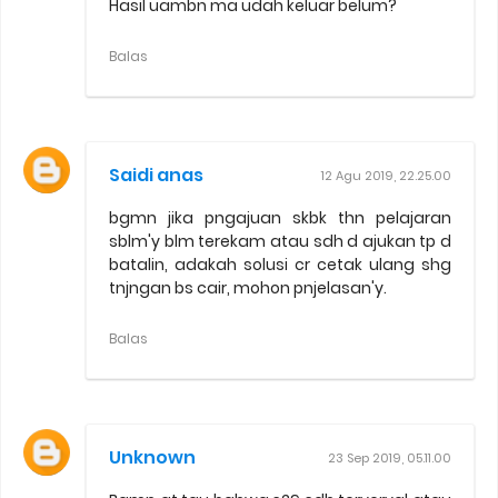
Hasil uambn ma udah keluar belum?
Balas
Saidi anas
12 Agu 2019, 22.25.00
bgmn jika pngajuan skbk thn pelajaran
sblm'y blm terekam atau sdh d ajukan tp d
batalin, adakah solusi cr cetak ulang shg
tnjngan bs cair, mohon pnjelasan'y.
Balas
Unknown
23 Sep 2019, 05.11.00