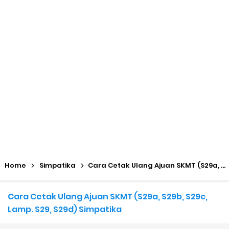
KMA No. 736 Tahun 2026 Pemenuhan Beban Kerja dan
Ekuivalensi Guru Madrasah
Kalender Pendidikan 2026/2027 Madrasah Jawa Tengah
(Excel & PDF)
Juknis, Panduan, & Lagu MATAMUDA (Masa Taaruf Murid
Madrasah) 2026/2027
Libur Akhir Tahun 2026 bagi RA dan Madrasah
Home
Simpatika
Cara Cetak Ulang Ajuan SKMT (S29a, S29b, S29c, Lamp. S29, S29d) Simpatika
Cara Daftar Pelatihan AI Gemini Academy
Cara Cetak Ulang Ajuan SKMT (S29a, S29b, S29c,
Daftar Penerima PIP MI, MTs, dan MA Tahap I 2026
Lamp. S29, S29d) Simpatika