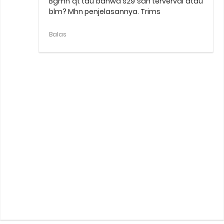
Bgmn qt tau bahwa s29 sdh terverval atau
blm? Mhn penjelasannya. Trims
Balas