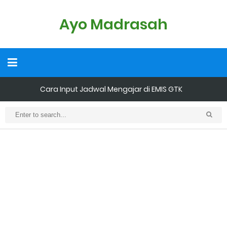
Ayo Madrasah
Cara Input Jadwal Mengajar di EMIS GTK
Cara Tarik Data Rombel dari EMIS 4.0 ke EMIS GTK
Cara Melakukan Keaktifan Kolektif (Aktivasi Madrasah) di EMIS
GTK
KMA No. 736 Tahun 2026 Pemenuhan Beban Kerja dan
Ekuivalensi Guru Madrasah