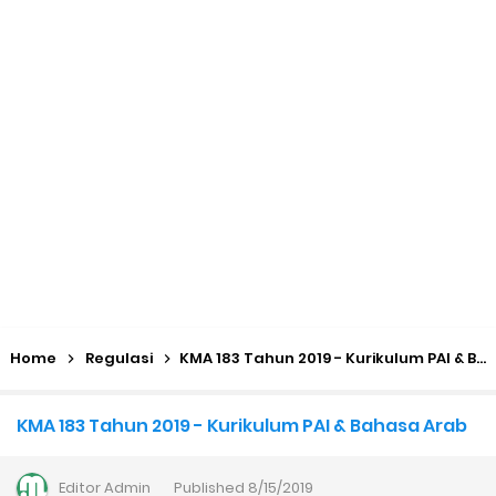
Kalender Pendidikan 2026/2027 Madrasah Jawa Tengah
(Excel & PDF)
Juknis, Panduan, & Lagu MATAMUDA (Masa Taaruf Murid
Madrasah) 2026/2027
Libur Akhir Tahun 2026 bagi RA dan Madrasah
Cara Daftar Pelatihan AI Gemini Academy
Daftar Penerima PIP MI, MTs, dan MA Tahap I 2026
Home
Regulasi
KMA 183 Tahun 2019 - Kurikulum PAI & Bahasa Arab
Kalender Pendidikan Madrasah 2026/2027 | Excel & PDF (Ditjen
KMA 183 Tahun 2019 - Kurikulum PAI & Bahasa Arab
Pendis)
Editor
Admin
Published
8/15/2019