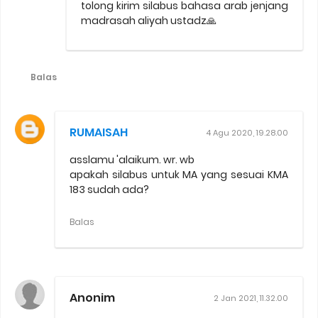
tolong kirim silabus bahasa arab jenjang
madrasah aliyah ustadz🙏
Balas
RUMAISAH
4 Agu 2020, 19.28.00
asslamu 'alaikum. wr. wb
apakah silabus untuk MA yang sesuai KMA
183 sudah ada?
Balas
Anonim
2 Jan 2021, 11.32.00