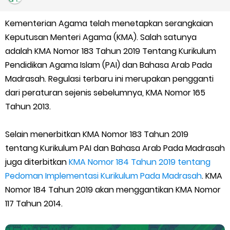
Juknis Penerbitan Ijazah Madrasah Tahun 2026
Kementerian Agama telah menetapkan serangkaian
Solusi Agar Valid Rapor & Status Verval di PDUM Tercentang
Keputusan Menteri Agama (KMA). Salah satunya
Hijau
adalah KMA Nomor 183 Tahun 2019 Tentang Kurikulum
Pendidikan Agama Islam (PAI) dan Bahasa Arab Pada
TKA Susulan jenjang SD/MI dan SMP/MTs
Madrasah. Regulasi terbaru ini merupakan pengganti
dari peraturan sejenis sebelumnya, KMA Nomor 165
Cara Mengajukan Tunjangan Insentif di EMIS-GTK Baru
Tahun 2013.
Ajuan Tunjangan Insentif Guru dan Tenaga Kependidikan di
Selain menerbitkan KMA Nomor 183 Tahun 2019
tentang Kurikulum PAI dan Bahasa Arab Pada Madrasah
Madrasah
juga diterbitkan
KMA Nomor 184 Tahun 2019 tentang
Cara Login EMIS GTK Baru untuk Operator dan PTK
Pedoman Implementasi Kurikulum Pada Madrasah
. KMA
Nomor 184 Tahun 2019 akan menggantikan KMA Nomor
SEB Upacara Bendera di Sekolah dan Madrasah
117 Tahun 2014.
Cara Install Aplikasi Exam Browser Client TKA 2026