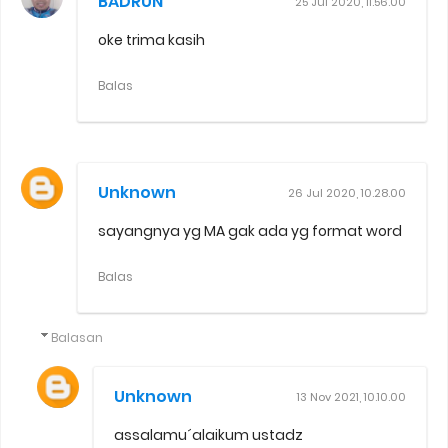
BADRUN
25 Jul 2020, 11.56.00
oke trima kasih
Balas
Unknown
26 Jul 2020, 10.28.00
sayangnya yg MA gak ada yg format word
Balas
Balasan
Unknown
13 Nov 2021, 10.10.00
assalamu´alaikum ustadz