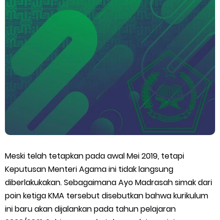
Juknis Pembayaran TPG Guru Madrasah 2026
Pelatihan MOOC Pintar Kemenag Periode Maret 2026
Edaran Penyaluran BOP RA & BOS Madrasah Tahap I Tahun
2026
Yang Dilakukan Proktor Sebelum Simulasi TKA
Juknis Pembelajaran pada Bulan Ramadan 2026
Meski telah tetapkan pada awal Mei 2019, tetapi
Cara Aktivasi PTK di EMIS GTK
Keputusan Menteri Agama ini tidak langsung
KMA No. 737 Tahun 2026: Pedoman Kesesuaian Sertifikat
diberlakukakan. Sebagaimana Ayo Madrasah simak dari
poin ketiga KMA tersebut disebutkan bahwa kurikulum
Pendidik Guru Madrasah
ini baru akan dijalankan pada tahun pelajaran