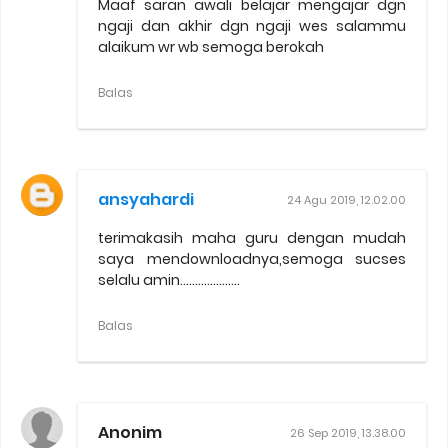
Maaf saran awali belajar mengajar dgn
ngaji dan akhir dgn ngaji wes salammu
alaikum wr wb semoga berokah
Balas
ansyahardi
24 Agu 2019, 12.02.00
terimakasih maha guru dengan mudah
saya mendownloadnya,semoga sucses
selalu amin....................
Balas
Anonim
26 Sep 2019, 13.38.00