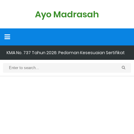
Ayo Madrasah
KMA No. 737 Tahun 2026: Pedoman Kesesuaian Sertifikat
Pendidik Guru Madrasah
Cara Input Jadwal Mengajar di EMIS GTK
Cara Tarik Data Rombel dari EMIS 4.0 ke EMIS GTK
Cara Melakukan Keaktifan Kolektif (Aktivasi Madrasah) di EMIS
GTK