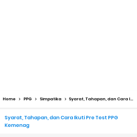
KMA No. 736 Tahun 2026 Pemenuhan Beban Kerja dan
Ekuivalensi Guru Madrasah
Kalender Pendidikan 2026/2027 Madrasah Jawa Tengah
(Excel & PDF)
Juknis, Panduan, & Lagu MATAMUDA (Masa Taaruf Murid
Madrasah) 2026/2027
Libur Akhir Tahun 2026 bagi RA dan Madrasah
Home
PPG
Simpatika
Syarat, Tahapan, dan Cara Ikuti Pre Test PPG Kemenag
Cara Daftar Pelatihan AI Gemini Academy
Syarat, Tahapan, dan Cara Ikuti Pre Test PPG
Daftar Penerima PIP MI, MTs, dan MA Tahap I 2026
Kemenag