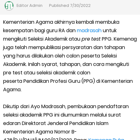
Kalender Pendidikan Madrasah 2026/2027 | Excel & PDF (Ditjen
Editor
Admin
Published
7/30/2022
Pendis)
Kementerian Agama akhirnya kembali membuka
kesempatan bagi guru RA dan
Juknis Penerbitan Ijazah Madrasah Tahun 2026
madrasah
untuk
mengikuti Seleksi Akademik atau
pre test
PPG. Kemenag
Solusi Agar Valid Rapor & Status Verval di PDUM Tercentang
juga telah mempublikasi persyaratan dan tahapan
yang harus dilakukan oleh calon peserta Seleksi
Hijau
Akademik. Inilah syarat, tahapan, dan cara mengikuti
pre test atau seleksi akademik calon
TKA Susulan jenjang SD/MI dan SMP/MTs
peserta Pendidikan Profesi Guru (PPG) di Kementerian
Agama.
Cara Mengajukan Tunjangan Insentif di EMIS-GTK Baru
Ajuan Tunjangan Insentif Guru dan Tenaga Kependidikan di
Dikutip dari Ayo Madrasah, pembukaan pendaftaran
seleksi akademik PPG ini diumumkan melalui surat
Madrasah
edaran Direktorat Jenderal Pendidikan Islam
Kementerian Agama Nomor B-
Cara Login EMIS GTK Baru untuk Operator dan PTK