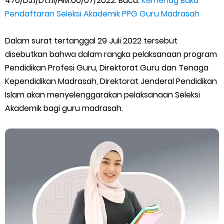
476/DJ.I/Dt.I.II/HM.00/07/2022. Baca:
Kemenag Buka
Pendaftaran Seleksi Akademik PPG Guru Madrasah
SEB Upacara Bendera di Sekolah dan Madrasah
Dalam surat tertanggal 29 Juli 2022 tersebut
Cara Install Aplikasi Exam Browser Client TKA 2026
disebutkan bahwa dalam rangka pelaksanaan program
Juknis Pembayaran TPG Guru Madrasah 2026
Pendidikan Profesi Guru, Direktorat Guru dan Tenaga
Kependidikan Madrasah, Direktorat Jenderal Pendidikan
Pelatihan MOOC Pintar Kemenag Periode Maret 2026
Islam akan menyelenggarakan pelaksanaan Seleksi
Akademik bagi guru madrasah.
Edaran Penyaluran BOP RA & BOS Madrasah Tahap I Tahun
2026
Yang Dilakukan Proktor Sebelum Simulasi TKA
Juknis Pembelajaran pada Bulan Ramadan 2026
Cara Aktivasi PTK di EMIS GTK