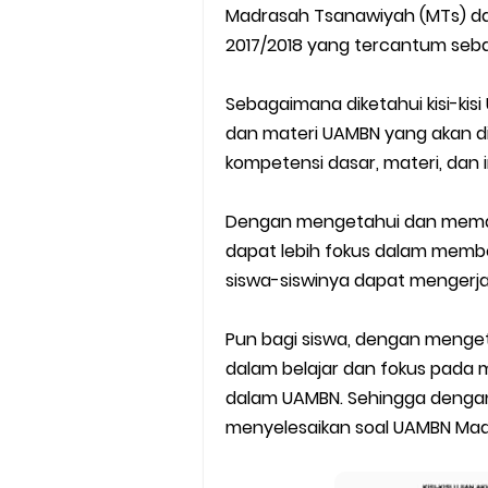
Cara Install Aplikasi Exam Bro
Madrasah Tsanawiyah (MTs) da
2017/2018 yang tercantum sebag
Juknis Pembayaran TPG Guru
Sebagaimana diketahui kisi-k
Pelatihan MOOC Pintar Kemen
dan materi UAMBN yang akan d
kompetensi dasar, materi, dan i
Edaran Penyaluran BOP RA & 
Yang Dilakukan Proktor Sebel
Dengan mengetahui dan memaham
dapat lebih fokus dalam memb
Juknis Pembelajaran pada B
siswa-siswinya dapat mengerj
Cara Aktivasi PTK di EMIS GTK
Pun bagi siswa, dengan menget
dalam belajar dan fokus pada m
KMA No. 737 Tahun 2026: Pedo
dalam UAMBN. Sehingga dengan
menyelesaikan soal UAMBN Madr