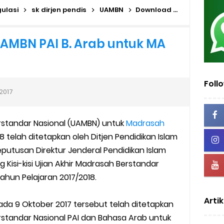
dan MA Tahap I 2026
ulasi
sk dirjen pendis
UAMBN
Download Kisi-Kisi UAMBN PAI B. Arab untuk MA 2017/2018
2026/2027 | Excel & PDF (Ditjen Pendis)
UAMBN PAI B. Arab untuk MA
rasah Tahun 2026
us Verval di PDUM Tercentang Hijau
Foll
/2017
n SMP/MTs
Berstandar Nasional (UAMBN) untuk
Madrasah
sentif di EMIS-GTK Baru
8 telah ditetapkan oleh Ditjen Pendidikan Islam
utusan Direktur Jenderal Pendidikan Islam
ru dan Tenaga Kependidikan di Madrasah
Kisi-kisi Ujian Akhir Madrasah Berstandar
ahun Pelajaran 2017/2018.
uk Operator dan PTK
Artik
lah dan Madrasah
ada 9 Oktober 2017 tersebut telah ditetapkan
Berstandar Nasional PAI dan Bahasa Arab untuk