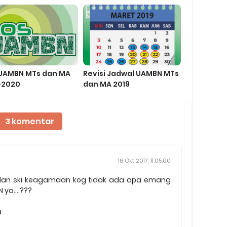
MA
UAMBN MTs dan MA
Revisi Jadwal UAMBN MTs
-2020
dan MA 2019
3 komentar
18 Okt 2017, 11.05.00
 dan ski keagamaan kog tidak ada apa emang
ya....???
a