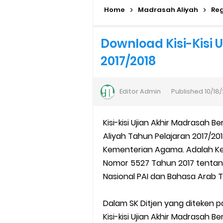
Home
Daftar Penerima PIP MI, MTs, 
Madrasah Aliyah
Reg
Kalender Pendidikan Madrasah 
Download Kisi-Kisi 
2017/2018
Juknis Penerbitan Ijazah Mad
Solusi Agar Valid Rapor & Stat
Editor
Admin
Published
10/18
TKA Susulan jenjang SD/MI da
Kisi-kisi Ujian Akhir Madrasah 
Cara Mengajukan Tunjangan In
Aliyah Tahun Pelajaran 2017/201
Kementerian Agama. Adalah Kep
Ajuan Tunjangan Insentif Gu
Nomor 5527 Tahun 2017 tentang 
Nasional PAI dan Bahasa Arab T
Cara Login EMIS GTK Baru unt
SEB Upacara Bendera di Seko
Dalam SK Ditjen yang diteken p
Kisi-kisi Ujian Akhir Madrasah 