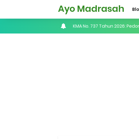
Ayo Madrasah
Bl
Cara Input Jadwal Mengajar d
Cara Tarik Data Rombel dari EM
Cara Melakukan Keaktifan Kole
KMA No. 736 Tahun 2026 Peme
Kalender Pendidikan 2026/20
Juknis, Panduan, & Lagu MAT
Libur Akhir Tahun 2026 bagi 
Cara Daftar Pelatihan AI Ge