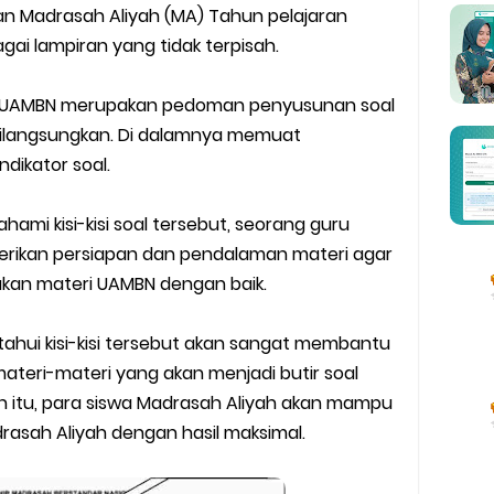
wser Client TKA 2026
n Madrasah Aliyah (MA) Tahun pelajaran
ai lampiran yang tidak terpisah.
 Madrasah 2026
isi UAMBN merupakan pedoman penyusunan soal
ag Periode Maret 2026
ilangsungkan. Di dalamnya memuat
ndikator soal.
BOS Madrasah Tahap I Tahun 2026
um Simulasi TKA
i kisi-kisi soal tersebut, seorang guru
erikan persiapan dan pendalaman materi agar
ulan Ramadan 2026
akan materi UAMBN dengan baik.
ahui kisi-kisi tersebut akan sangat membantu
ateri-materi yang akan menjadi butir soal
man Kesesuaian Sertifikat Pendidik Guru Madrasah
 itu, para siswa Madrasah Aliyah akan mampu
asah Aliyah dengan hasil maksimal.