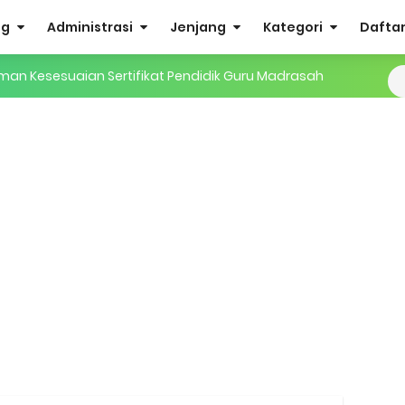
og
Administrasi
Jenjang
Kategori
Daftar 
i EMIS GTK
IS 4.0 ke EMIS GTK
ktif (Aktivasi Madrasah) di EMIS GTK
nuhan Beban Kerja dan Ekuivalensi Guru Madrasah
27 Madrasah Jawa Tengah (Excel & PDF)
AMUDA (Masa Taaruf Murid Madrasah) 2026/2027
RA dan Madrasah
mini Academy