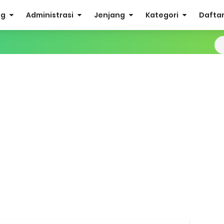
og
Administrasi
Jenjang
Kategori
Daftar 
man Kesesuaian Sertifikat Pendidik Guru Madrasah
i EMIS GTK
IS 4.0 ke EMIS GTK
ktif (Aktivasi Madrasah) di EMIS GTK
nuhan Beban Kerja dan Ekuivalensi Guru Madrasah
27 Madrasah Jawa Tengah (Excel & PDF)
AMUDA (Masa Taaruf Murid Madrasah) 2026/2027
RA dan Madrasah