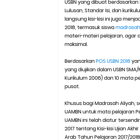
SEB Upacara Bendera di Seko
USBN yang dibuat berdasarkan 
Lulusan, Standar Isi, dan kurik
Cara Install Aplikasi Exam Bro
langsung kisi-kisi ini juga men
2018, termasuk siswa
madrasa
Juknis Pembayaran TPG Guru
materi-materi pelajaran, agar
maksimal.
Pelatihan MOOC Pintar Kemen
Berdasarkan
POS USBN 2018
yan
Edaran Penyaluran BOP RA & 
yang diujikan dalam USBN SMA/M
Yang Dilakukan Proktor Sebel
Kurikulum 2006) dan 10 mata pel
pusat.
Juknis Pembelajaran pada B
Khusus bagi Madrasah Aliyah, 
Cara Aktivasi PTK di EMIS GTK
UAMBN untuk mata pelajaran P
UAMBN ini telah diatur tersend
2017 tentang Kisi-kisi Ujian Ak
Arab Tahun Pelajaran 2017/2018. 