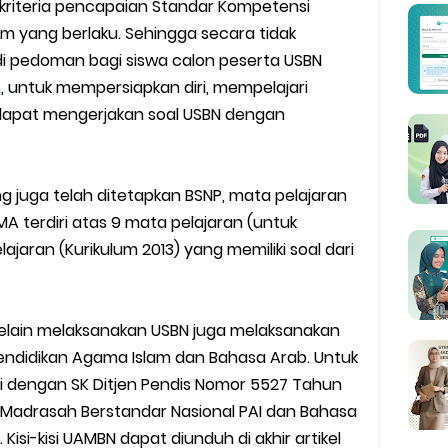
lah dan Madrasah
kriteria pencapaian Standar Kompetensi
ulum yang berlaku. Sehingga secara tidak
wser Client TKA 2026
jadi pedoman bagi siswa calon peserta USBN
h
, untuk mempersiapkan diri, mempelajari
 Madrasah 2026
 dapat mengerjakan soal USBN dengan
ag Periode Maret 2026
g juga telah ditetapkan BSNP, mata pelajaran
BOS Madrasah Tahap I Tahun 2026
A terdiri atas 9 mata pelajaran (untuk
um Simulasi TKA
ajaran (Kurikulum 2013) yang memiliki soal dari
ulan Ramadan 2026
selain melaksanakan USBN juga melaksanakan
endidikan Agama Islam dan Bahasa Arab. Untuk
iri dengan SK Ditjen Pendis Nomor 5527 Tahun
hir Madrasah Berstandar Nasional PAI dan Bahasa
Kisi-kisi UAMBN dapat diunduh di akhir artikel