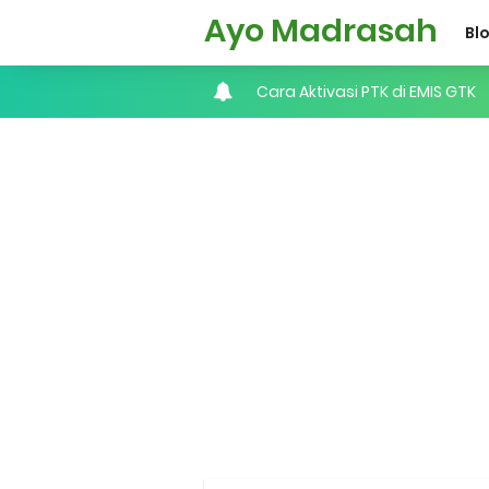
Ayo Madrasah
Bl
KMA No. 737 Tahun 2026: Pedo
Cara Input Jadwal Mengajar d
Cara Tarik Data Rombel dari EM
Cara Melakukan Keaktifan Kole
KMA No. 736 Tahun 2026 Peme
Kalender Pendidikan 2026/20
Juknis, Panduan, & Lagu MAT
Libur Akhir Tahun 2026 bagi 