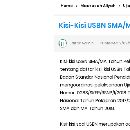
Home
Cara Daftar Pelatihan AI Ge
Madrasah Aliyah
Uji
Daftar Penerima PIP MI, MTs, 
Kisi-Kisi USBN SMA/
Kalender Pendidikan Madrasah 
Editor
Admin
Published
2/09/
Juknis Penerbitan Ijazah Mad
Kisi-kisi USBN SMA/MA Tahun Pe
Solusi Agar Valid Rapor & Stat
tentang daftar kisi-kisi USBN T
TKA Susulan jenjang SD/MI da
Badan Standar Nasional Pendi
mengoordinasi pelaksanaan Uji
Cara Mengajukan Tunjangan In
Nomor: 0283/SKEP/BSNP/I/2018 Te
Nasional Tahun Pelajaran 2017/2
Ajuan Tunjangan Insentif Gu
SMA dan MA Tahun 2018.
Cara Login EMIS GTK Baru unt
Kisi-kisi soal USBN merupaka