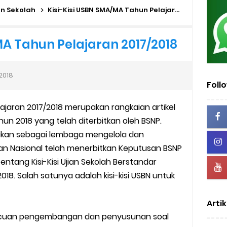
mini Academy
an Sekolah
Kisi-Kisi USBN SMA/MA Tahun Pelajaran 2017/2018
dan MA Tahap I 2026
MA Tahun Pelajaran 2017/2018
2026/2027 | Excel & PDF (Ditjen Pendis)
2018
rasah Tahun 2026
Foll
lajaran 2017/2018 merupakan rangkaian artikel
us Verval di PDUM Tercentang Hijau
ahun 2018 yang telah diterbitkan oleh BSNP.
n SMP/MTs
dikan sebagai lembaga mengelola dan
an Nasional telah menerbitkan Keputusan BSNP
sentif di EMIS-GTK Baru
ntang Kisi-Kisi Ujian Sekolah Berstandar
018. Salah satunya adalah kisi-kisi USBN untuk
ru dan Tenaga Kependidikan di Madrasah
Artik
uk Operator dan PTK
n acuan pengembangan dan penyusunan soal