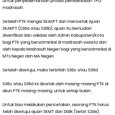
untuk penyederhanaan proses pemberkasan TPG
madrasah.
SEB Upacara Bendera di Sekolah dan Madrasah
Cara Install Aplikasi Exam Browser Client TKA 2026
Setelah PTK mengisi SKAKPT dan mencetak Ajuan
SKAKPT (S36a atau S36b), ajuan itu kemudian
Juknis Pembayaran TPG Guru Madrasah 2026
diverifikasi dan validasi oleh Admin Kabupaten/Kota
bagi PTK yang bersatminkal di madrasah swasta dan
Pelatihan MOOC Pintar Kemenag Periode Maret 2026
oleh Kepala Madrasah Negeri bagi yang bersatminkal di
MTs Negeri dan MA Negeri.
Edaran Penyaluran BOP RA & BOS Madrasah Tahap I Tahun
Setelah disetujui, maka terbitlah S36c atau S36d.
2026
Yang Dilakukan Proktor Sebelum Simulasi TKA
S36c atau S36d ini dicetak oleh masing-masing PTK di
akun PTK masing-masing, untuk setiap bulan.
Juknis Pembelajaran pada Bulan Ramadan 2026
Untuk bisa melakukan pencetakan, seorang PTK harus
Cara Aktivasi PTK di EMIS GTK
telah disetujui ajuan SKMT dan SKBK (terbit S29e),