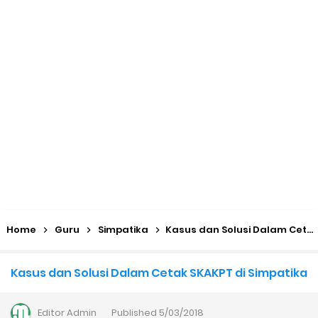
KMA No. 736 Tahun 2026 Pemenuhan Beban Kerja dan
Ekuivalensi Guru Madrasah
Kalender Pendidikan 2026/2027 Madrasah Jawa Tengah
(Excel & PDF)
Juknis, Panduan, & Lagu MATAMUDA (Masa Taaruf Murid
Madrasah) 2026/2027
Libur Akhir Tahun 2026 bagi RA dan Madrasah
Home
Guru
Simpatika
Kasus dan Solusi Dalam Cetak SKAKPT di Simpatika
Cara Daftar Pelatihan AI Gemini Academy
Kasus dan Solusi Dalam Cetak SKAKPT di Simpatika
Daftar Penerima PIP MI, MTs, dan MA Tahap I 2026
Editor
Admin
Published
5/03/2018