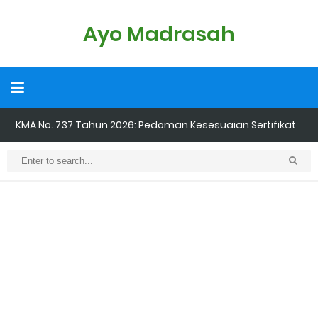
Ayo Madrasah
KMA No. 737 Tahun 2026: Pedoman Kesesuaian Sertifikat
Pendidik Guru Madrasah
Cara Input Jadwal Mengajar di EMIS GTK
Cara Tarik Data Rombel dari EMIS 4.0 ke EMIS GTK
Cara Melakukan Keaktifan Kolektif (Aktivasi Madrasah) di EMIS
GTK