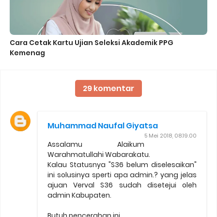
Cara Cetak Kartu Ujian Seleksi Akademik PPG
Kemenag
29 komentar
Muhammad Naufal Giyatsa
5 Mei 2018, 08.19.00
Assalamu Alaikum
Warahmatullahi Wabarakatu.
Kalau Statusnya "S36 belum diselesaikan"
ini solusinya sperti apa admin.? yang jelas
ajuan Verval S36 sudah disetejui oleh
admin Kabupaten.
Butuh pencerahan ini..