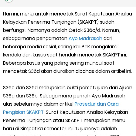
Kalender Pendidikan Madrasah 2026/2027 | Excel & PDF (Ditjen
Hari ini, menu untuk mencetak Surat Keputusan Analisa
Pendis)
Kelayakan Penerima Tunjangan (SKAKPT) sudah
Juknis Penerbitan Ijazah Madrasah Tahun 2026
berfungsi. Namanya adalah Cetak S36c/d. Namun,
sebagaimana pengamatan
Ayo Madrasah
dari
Solusi Agar Valid Rapor & Status Verval di PDUM Tercentang
beberapa media sosial, sering kali PTK mengalami
kendala dan kasus saat hendak mencetak SKAKPT ini.
Hijau
Beberapa kasus yang paling sering muncul saat
mencetak S36d akan diuraikan dibahas dalam artikel ini.
TKA Susulan jenjang SD/MI dan SMP/MTs
S36c dan S36d merupakan bukti persetujuan dari Ajuan
Cara Mengajukan Tunjangan Insentif di EMIS-GTK Baru
S36a dan S36b. Sebagaimana pernah Ayo Madrasah
Ajuan Tunjangan Insentif Guru dan Tenaga Kependidikan di
ulas sebelumnya dalam artikel
Prosedur dan Cara
Pengisian SKAKPT
, Surat Keputusan Analisa Kelayakan
Madrasah
Penerima Tunjangan atau SKAKPT merupakan menu
baru di Simpatika semester ini. Tujuannya adalah
Cara Login EMIS GTK Baru untuk Operator dan PTK