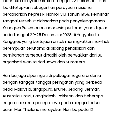
Indonesia dirayakan setiap tanggal 22 Desember. Hari
Ibu ditetapkan sebagai hari perayaan nasional
SEB Upacara Bendera di Sekolah dan Madrasah
berdasarkan Kepres RI Nomor 316 Tahun 1959. Pemilihan
Cara Install Aplikasi Exam Browser Client TKA 2026
tanggal tersebut didasarkan pada penyelenggaraan
Konggres Perempuan Indonesia pertama yang digelar
Juknis Pembayaran TPG Guru Madrasah 2026
pada tanggal 22-25 Desember 1928 di Yogyakarta.
Konggres yang bertujuan untuk meningkatkan hak-hak
Pelatihan MOOC Pintar Kemenag Periode Maret 2026
perempuan terutama di bidang pendidikan dan
pernikahan tersebut dihadiri oleh perwakilan dari 30
Edaran Penyaluran BOP RA & BOS Madrasah Tahap I Tahun
organisasi wanita dari Jawa dan Sumatera.
2026
Hari Ibu juga diperingati di pelbagai negara di dunia
Yang Dilakukan Proktor Sebelum Simulasi TKA
dengan tanggal-tanggal peringatan yang berbeda-
beda. Malaysia, Singapura, Brunei, Jepang, Jerman,
Juknis Pembelajaran pada Bulan Ramadan 2026
Australia, Brazil, Bangladesh, Pakistan, dan beberapa
negara lain memperingatinya pada minggu kedua
Cara Aktivasi PTK di EMIS GTK
bulan Mei. Thailand merayakan Hari Ibu pada 12