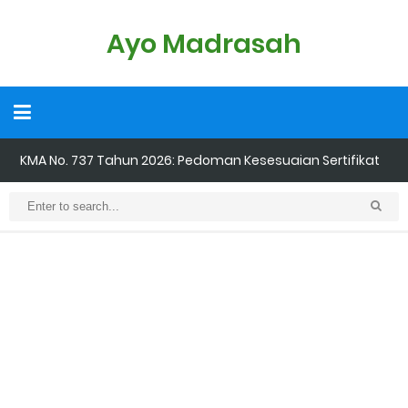
Ayo Madrasah
KMA No. 737 Tahun 2026: Pedoman Kesesuaian Sertifikat
Pendidik Guru Madrasah
Cara Input Jadwal Mengajar di EMIS GTK
Cara Tarik Data Rombel dari EMIS 4.0 ke EMIS GTK
Cara Melakukan Keaktifan Kolektif (Aktivasi Madrasah) di EMIS
GTK