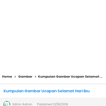
KMA No. 736 Tahun 2026 Pemenuhan Beban Kerja dan
Ekuivalensi Guru Madrasah
Kalender Pendidikan 2026/2027 Madrasah Jawa Tengah
(Excel & PDF)
Juknis, Panduan, & Lagu MATAMUDA (Masa Taaruf Murid
Madrasah) 2026/2027
Libur Akhir Tahun 2026 bagi RA dan Madrasah
Home
Gambar
Kumpulan Gambar Ucapan Selamat Hari Ibu
Cara Daftar Pelatihan AI Gemini Academy
Kumpulan Gambar Ucapan Selamat Hari Ibu
Daftar Penerima PIP MI, MTs, dan MA Tahap I 2026
Editor
Admin
Published
12/18/2018