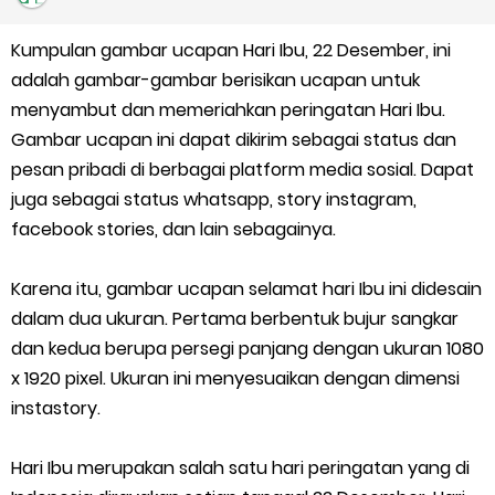
Kalender Pendidikan Madrasah 2026/2027 | Excel & PDF (Ditjen
Kumpulan gambar ucapan Hari Ibu, 22 Desember, ini
Pendis)
adalah gambar-gambar berisikan ucapan untuk
Juknis Penerbitan Ijazah Madrasah Tahun 2026
menyambut dan memeriahkan peringatan Hari Ibu.
Gambar ucapan ini dapat dikirim sebagai status dan
Solusi Agar Valid Rapor & Status Verval di PDUM Tercentang
pesan pribadi di berbagai platform media sosial. Dapat
juga sebagai status whatsapp, story instagram,
Hijau
facebook stories, dan lain sebagainya.
TKA Susulan jenjang SD/MI dan SMP/MTs
Karena itu, gambar ucapan selamat hari Ibu ini didesain
dalam dua ukuran. Pertama berbentuk bujur sangkar
Cara Mengajukan Tunjangan Insentif di EMIS-GTK Baru
dan kedua berupa persegi panjang dengan ukuran 1080
Ajuan Tunjangan Insentif Guru dan Tenaga Kependidikan di
x 1920 pixel. Ukuran ini menyesuaikan dengan dimensi
instastory.
Madrasah
Hari Ibu merupakan salah satu hari peringatan yang di
Cara Login EMIS GTK Baru untuk Operator dan PTK