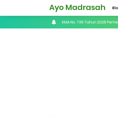
Ayo Madrasah
Bl
KMA No. 736 Tahun 2026 Peme
Kalender Pendidikan 2026/20
Juknis, Panduan, & Lagu MAT
Libur Akhir Tahun 2026 bagi 
Cara Daftar Pelatihan AI Ge
Daftar Penerima PIP MI, MTs, 
Kalender Pendidikan Madrasah 
Juknis Penerbitan Ijazah Mad