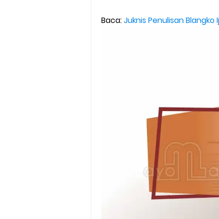
Edaran Penyaluran BOP RA & 
Baca:
Juknis Penulisan Blangko
Yang Dilakukan Proktor Sebel
Juknis Pembelajaran pada B
Cara Aktivasi PTK di EMIS GTK
KMA No. 737 Tahun 2026: Pedo
Cara Input Jadwal Mengajar d
Cara Tarik Data Rombel dari EM
Cara Melakukan Keaktifan Kole