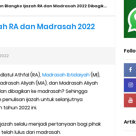
us Verval di PDUM Tercentang Hijau
n Blangko Ijazah RA dan Madrasah 2022 Dibagikan?
n SMP/MTs
ah RA dan Madrasah 2022
sentif di EMIS-GTK Baru
ru dan Tenaga Kependidikan di Madrasah
Foll
2022
uk Operator dan PTK
latul Athfal (RA),
Madrasah Ibtidaiyah
(MI),
lah dan Madrasah
adrasah Aliyah (MA), dan Madrasah Aliyah
 dan dibagikan ke madrasah? Sehingga
wser Client TKA 2026
penulisan ijazah untuk selanjutnya
tahun 2022 ini.
 Madrasah 2026
Artik
ag Periode Maret 2026
ijazah selalu menjadi pertanyaan bagi pihak
 telah lulus dari madrasah.