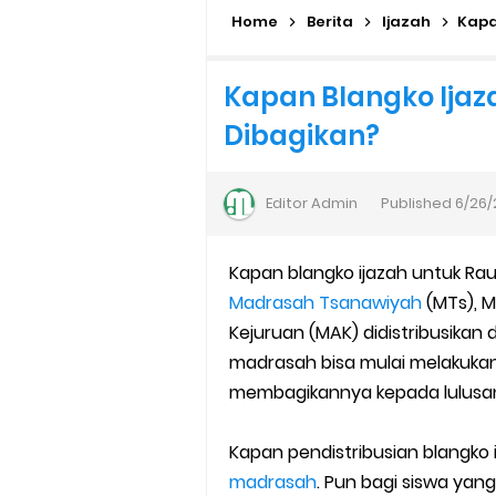
Home
Solusi Agar Valid Rapor & Stat
Berita
Ijazah
Kapa
TKA Susulan jenjang SD/MI da
Kapan Blangko Ijaz
Dibagikan?
Cara Mengajukan Tunjangan In
Ajuan Tunjangan Insentif Gu
Editor
Admin
Published
6/26/
Cara Login EMIS GTK Baru unt
Kapan blangko ijazah untuk Raud
SEB Upacara Bendera di Seko
Madrasah Tsanawiyah
(MTs), M
Kejuruan (MAK) didistribusikan
Cara Install Aplikasi Exam Bro
madrasah bisa mulai melakukan 
membagikannya kepada lulusan 
Juknis Pembayaran TPG Guru
Pelatihan MOOC Pintar Kemen
Kapan pendistribusian blangko 
madrasah
. Pun bagi siswa yang