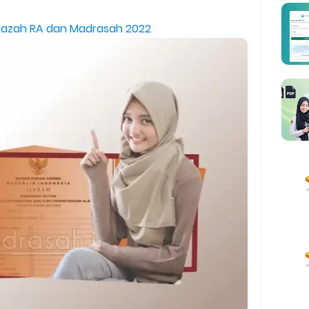
BOS Madrasah Tahap I Tahun 2026
 Ijazah RA dan Madrasah 2022
um Simulasi TKA
ulan Ramadan 2026
man Kesesuaian Sertifikat Pendidik Guru Madrasah
i EMIS GTK
IS 4.0 ke EMIS GTK
ktif (Aktivasi Madrasah) di EMIS GTK