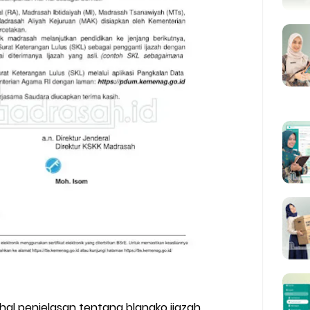
ihal penjelasan tentang blangko ijazah