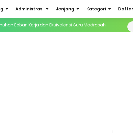
og
Administrasi
Jenjang
Kategori
Daftar 
nuhan Beban Kerja dan Ekuivalensi Guru Madrasah
27 Madrasah Jawa Tengah (Excel & PDF)
AMUDA (Masa Taaruf Murid Madrasah) 2026/2027
RA dan Madrasah
mini Academy
dan MA Tahap I 2026
2026/2027 | Excel & PDF (Ditjen Pendis)
rasah Tahun 2026