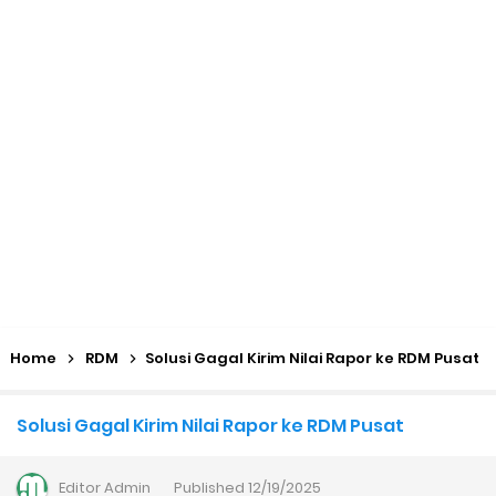
KMA No. 736 Tahun 2026 Pemenuhan Beban Kerja dan
Ekuivalensi Guru Madrasah
Kalender Pendidikan 2026/2027 Madrasah Jawa Tengah
(Excel & PDF)
Juknis, Panduan, & Lagu MATAMUDA (Masa Taaruf Murid
Madrasah) 2026/2027
Libur Akhir Tahun 2026 bagi RA dan Madrasah
Home
RDM
Solusi Gagal Kirim Nilai Rapor ke RDM Pusat
Cara Daftar Pelatihan AI Gemini Academy
Solusi Gagal Kirim Nilai Rapor ke RDM Pusat
Daftar Penerima PIP MI, MTs, dan MA Tahap I 2026
Editor
Admin
Published
12/19/2025