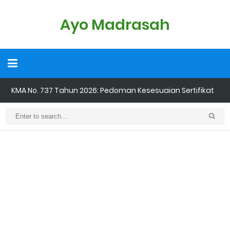
Ayo Madrasah
KMA No. 737 Tahun 2026: Pedoman Kesesuaian Sertifikat
Pendidik Guru Madrasah
Cara Input Jadwal Mengajar di EMIS GTK
Cara Tarik Data Rombel dari EMIS 4.0 ke EMIS GTK
Cara Melakukan Keaktifan Kolektif (Aktivasi Madrasah) di EMIS
GTK