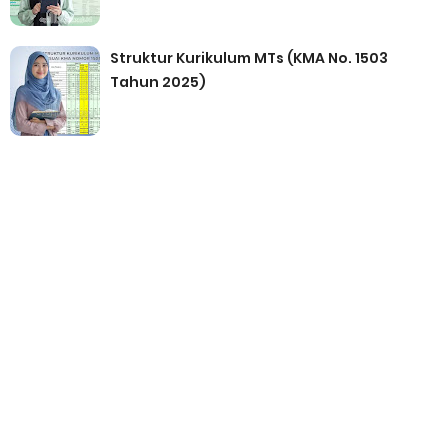
Struktur Kurikulum MTs (KMA No. 1503
Tahun 2025)