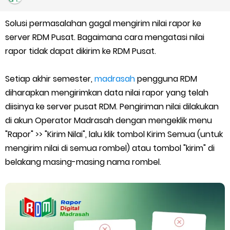
Kalender Pendidikan Madrasah 2026/2027 | Excel & PDF (Ditjen
Solusi permasalahan gagal mengirim nilai rapor ke
Pendis)
server RDM Pusat. Bagaimana cara mengatasi nilai
Juknis Penerbitan Ijazah Madrasah Tahun 2026
rapor tidak dapat dikirim ke RDM Pusat.
Solusi Agar Valid Rapor & Status Verval di PDUM Tercentang
Setiap akhir semester,
madrasah
pengguna RDM
diharapkan mengirimkan data nilai rapor yang telah
Hijau
diisinya ke server pusat RDM. Pengiriman nilai dilakukan
di akun Operator Madrasah dengan mengeklik menu
TKA Susulan jenjang SD/MI dan SMP/MTs
"Rapor" >> "Kirim Nilai", lalu klik tombol Kirim Semua (untuk
mengirim nilai di semua rombel) atau tombol "kirim" di
Cara Mengajukan Tunjangan Insentif di EMIS-GTK Baru
belakang masing-masing nama rombel.
Ajuan Tunjangan Insentif Guru dan Tenaga Kependidikan di
Madrasah
Cara Login EMIS GTK Baru untuk Operator dan PTK