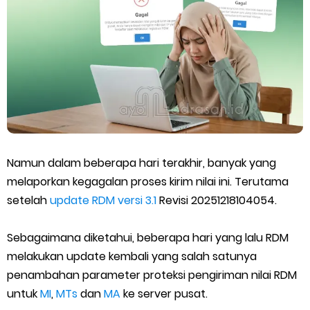
SEB Upacara Bendera di Sekolah dan Madrasah
Cara Install Aplikasi Exam Browser Client TKA 2026
Juknis Pembayaran TPG Guru Madrasah 2026
Pelatihan MOOC Pintar Kemenag Periode Maret 2026
Edaran Penyaluran BOP RA & BOS Madrasah Tahap I Tahun
Namun dalam beberapa hari terakhir, banyak yang
melaporkan kegagalan proses kirim nilai ini. Terutama
2026
setelah
update RDM versi 3.1
Revisi 20251218104054.
Yang Dilakukan Proktor Sebelum Simulasi TKA
Sebagaimana diketahui, beberapa hari yang lalu RDM
Juknis Pembelajaran pada Bulan Ramadan 2026
melakukan update kembali yang salah satunya
penambahan parameter proteksi pengiriman nilai RDM
Cara Aktivasi PTK di EMIS GTK
untuk
MI
,
MTs
dan
MA
ke server pusat.