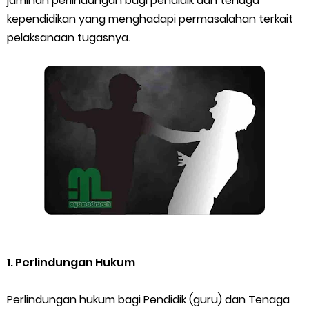
jaminan perlindungan bagi pendidik dan tenaga
kependidikan yang menghadapi permasalahan terkait
Pelatihan MOOC Pintar Kemenag Periode Maret 2026
pelaksanaan tugasnya.
Edaran Penyaluran BOP RA & BOS Madrasah Tahap I Tahun
2026
Yang Dilakukan Proktor Sebelum Simulasi TKA
Juknis Pembelajaran pada Bulan Ramadan 2026
Cara Aktivasi PTK di EMIS GTK
KMA No. 737 Tahun 2026: Pedoman Kesesuaian Sertifikat
Pendidik Guru Madrasah
1. Perlindungan Hukum
Cara Input Jadwal Mengajar di EMIS GTK
Perlindungan hukum bagi Pendidik (guru) dan Tenaga