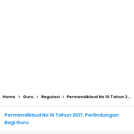
(Excel & PDF)
Juknis, Panduan, & Lagu MATAMUDA (Masa Taaruf Murid
Madrasah) 2026/2027
Libur Akhir Tahun 2026 bagi RA dan Madrasah
Cara Daftar Pelatihan AI Gemini Academy
Daftar Penerima PIP MI, MTs, dan MA Tahap I 2026
Kalender Pendidikan Madrasah 2026/2027 | Excel & PDF (Ditjen
Home
Guru
Regulasi
Permendikbud No 10 Tahun 2017, Perlindungan Bagi Guru
Pendis)
Permendikbud No 10 Tahun 2017, Perlindungan
Juknis Penerbitan Ijazah Madrasah Tahun 2026
Bagi Guru