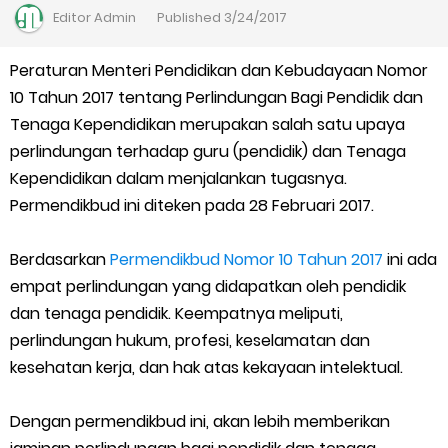
Solusi Agar Valid Rapor & Status Verval di PDUM Tercentang
Editor
Admin
Published
3/24/2017
Hijau
Peraturan Menteri Pendidikan dan Kebudayaan Nomor
10 Tahun 2017 tentang Perlindungan Bagi Pendidik dan
TKA Susulan jenjang SD/MI dan SMP/MTs
Tenaga Kependidikan merupakan salah satu upaya
Cara Mengajukan Tunjangan Insentif di EMIS-GTK Baru
perlindungan terhadap guru (pendidik) dan Tenaga
Kependidikan dalam menjalankan tugasnya.
Ajuan Tunjangan Insentif Guru dan Tenaga Kependidikan di
Permendikbud ini diteken pada 28 Februari 2017.
Madrasah
Berdasarkan
Permendikbud Nomor 10 Tahun 2017
ini ada
empat perlindungan yang didapatkan oleh pendidik
Cara Login EMIS GTK Baru untuk Operator dan PTK
dan tenaga pendidik. Keempatnya meliputi,
SEB Upacara Bendera di Sekolah dan Madrasah
perlindungan hukum, profesi, keselamatan dan
kesehatan kerja, dan hak atas kekayaan intelektual.
Cara Install Aplikasi Exam Browser Client TKA 2026
Dengan permendikbud ini, akan lebih memberikan
Juknis Pembayaran TPG Guru Madrasah 2026