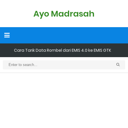
Ayo Madrasah
Cara Tarik Data Rombel dari EMIS 4.0 ke EMIS GTK
Cara Melakukan Keaktifan Kolektif (Aktivasi Madrasah) di EMIS
GTK
KMA No. 736 Tahun 2026 Pemenuhan Beban Kerja dan
Ekuivalensi Guru Madrasah
Kalender Pendidikan 2026/2027 Madrasah Jawa Tengah