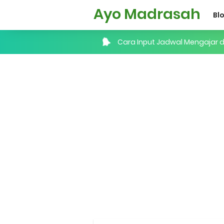
Ayo Madrasah
Bl
Cara Input Jadwal Mengajar d
Cara Tarik Data Rombel dari EM
Cara Melakukan Keaktifan Kole
KMA No. 736 Tahun 2026 Peme
Kalender Pendidikan 2026/20
Juknis, Panduan, & Lagu MAT
Libur Akhir Tahun 2026 bagi 
Cara Daftar Pelatihan AI Ge