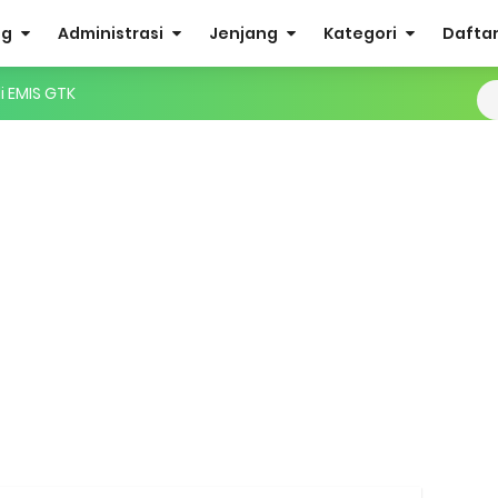
og
Administrasi
Jenjang
Kategori
Daftar 
i EMIS GTK
IS 4.0 ke EMIS GTK
ktif (Aktivasi Madrasah) di EMIS GTK
nuhan Beban Kerja dan Ekuivalensi Guru Madrasah
27 Madrasah Jawa Tengah (Excel & PDF)
AMUDA (Masa Taaruf Murid Madrasah) 2026/2027
RA dan Madrasah
mini Academy