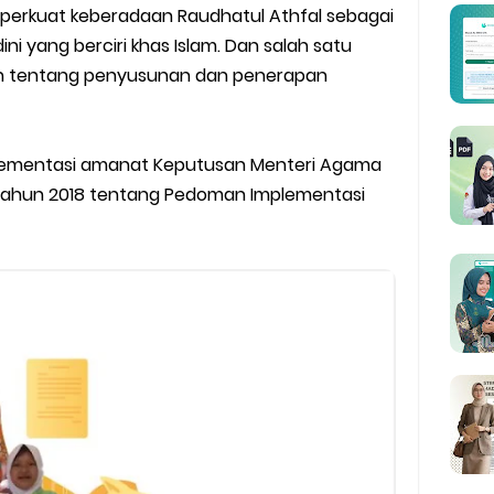
wser Client TKA 2026
erkuat keberadaan Raudhatul Athfal sebagai
ni yang berciri khas Islam. Dan salah satu
 Madrasah 2026
 tentang penyusunan dan penerapan
ag Periode Maret 2026
mplementasi amanat Keputusan Menteri Agama
BOS Madrasah Tahap I Tahun 2026
 Tahun 2018 tentang Pedoman Implementasi
um Simulasi TKA
ulan Ramadan 2026
man Kesesuaian Sertifikat Pendidik Guru Madrasah