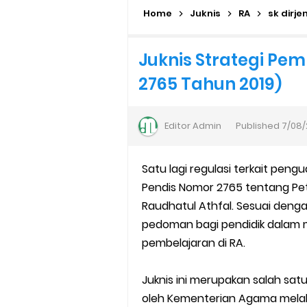
Home
Daftar Penerima PIP MI, MTs, 
Juknis
RA
sk dirje
Kalender Pendidikan Madrasah 
Juknis Strategi Pem
2765 Tahun 2019)
Juknis Penerbitan Ijazah Mad
Solusi Agar Valid Rapor & Stat
Editor
Admin
Published
7/08/
TKA Susulan jenjang SD/MI da
Satu lagi regulasi terkait peng
Cara Mengajukan Tunjangan In
Pendis Nomor 2765 tentang Petu
Raudhatul Athfal. Sesuai dengan
Ajuan Tunjangan Insentif Gu
pedoman bagi pendidik dalam
pembelajaran di RA.
Cara Login EMIS GTK Baru unt
SEB Upacara Bendera di Seko
Juknis ini merupakan salah satu
oleh Kementerian Agama melalui