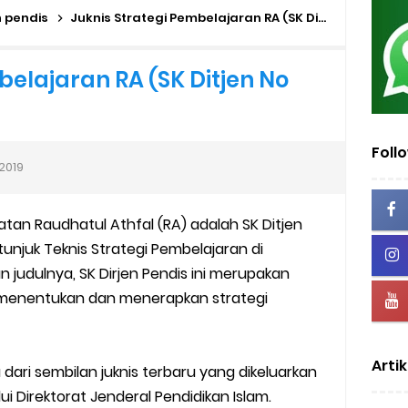
dan MA Tahap I 2026
n pendis
Juknis Strategi Pembelajaran RA (SK Ditjen No 2765 Tahun 2019)
2026/2027 | Excel & PDF (Ditjen Pendis)
belajaran RA (SK Ditjen No
rasah Tahun 2026
us Verval di PDUM Tercentang Hijau
Foll
2019
n SMP/MTs
uatan Raudhatul Athfal (RA) adalah SK Ditjen
sentif di EMIS-GTK Baru
njuk Teknis Strategi Pembelajaran di
 judulnya, SK Dirjen Pendis ini merupakan
ru dan Tenaga Kependidikan di Madrasah
 menentukan dan menerapkan strategi
uk Operator dan PTK
Artik
lah dan Madrasah
 dari sembilan juknis terbaru yang dikeluarkan
 Direktorat Jenderal Pendidikan Islam.