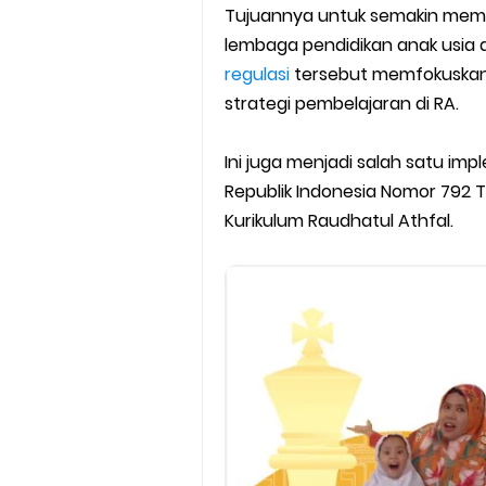
Cara Install Aplikasi Exam Bro
Tujuannya untuk semakin memp
lembaga pendidikan anak usia di
Juknis Pembayaran TPG Guru
regulasi
tersebut memfokuskan
strategi pembelajaran di RA.
Pelatihan MOOC Pintar Kemen
Ini juga menjadi salah satu i
Edaran Penyaluran BOP RA & 
Republik Indonesia Nomor 792
Yang Dilakukan Proktor Sebel
Kurikulum Raudhatul Athfal.
Juknis Pembelajaran pada B
Cara Aktivasi PTK di EMIS GTK
KMA No. 737 Tahun 2026: Pedo