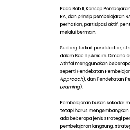
Pada Bab II, Konsep Pembejar
RA, dan prinsip pembelajaran RA
perhatian, partisipasi aktif, p
melalui bermain.
Sedang terkait pendekatan, st
dalam Bab III juknis ini. Dima
Athfal menggunakan beberapa
seperti Pendekatan Pembelajara
Approach
), dan Pendekatan P
Learning
).
Pembelajaran bukan sekedar 
tetapi harus mengembangkan as
ada beberapa jenis strategi pem
pembelajaran langsung, strategi