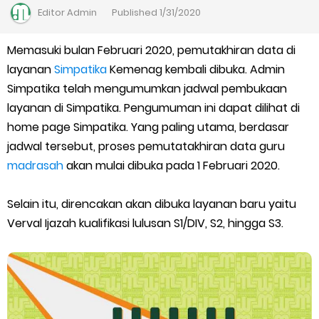
Kalender Pendidikan Madrasah 2026/2027 | Excel & PDF (Ditjen
Editor
Admin
Published
1/31/2020
Pendis)
Memasuki bulan Februari 2020, pemutakhiran data di
layanan
Juknis Penerbitan Ijazah Madrasah Tahun 2026
Simpatika
Kemenag kembali dibuka. Admin
Simpatika telah mengumumkan jadwal pembukaan
Solusi Agar Valid Rapor & Status Verval di PDUM Tercentang
layanan di Simpatika. Pengumuman ini dapat dilihat di
home page Simpatika. Yang paling utama, berdasar
Hijau
jadwal tersebut, proses pemutatakhiran data guru
madrasah
akan mulai dibuka pada 1 Februari 2020.
TKA Susulan jenjang SD/MI dan SMP/MTs
Selain itu, direncakan akan dibuka layanan baru yaitu
Cara Mengajukan Tunjangan Insentif di EMIS-GTK Baru
Verval Ijazah kualifikasi lulusan S1/DIV, S2, hingga S3.
Ajuan Tunjangan Insentif Guru dan Tenaga Kependidikan di
Madrasah
Cara Login EMIS GTK Baru untuk Operator dan PTK