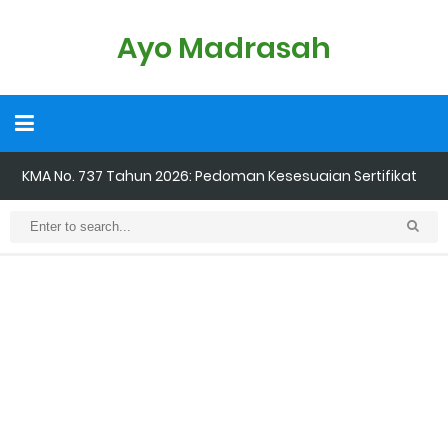
Ayo Madrasah
KMA No. 737 Tahun 2026: Pedoman Kesesuaian Sertifikat
Pendidik Guru Madrasah
Cara Input Jadwal Mengajar di EMIS GTK
Cara Tarik Data Rombel dari EMIS 4.0 ke EMIS GTK
Cara Melakukan Keaktifan Kolektif (Aktivasi Madrasah) di EMIS
GTK