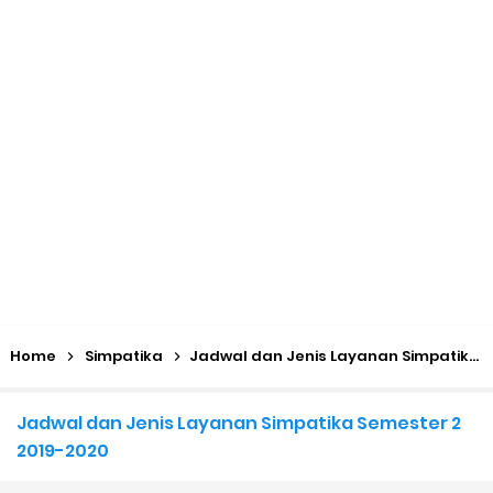
KMA No. 736 Tahun 2026 Pemenuhan Beban Kerja dan
Ekuivalensi Guru Madrasah
Kalender Pendidikan 2026/2027 Madrasah Jawa Tengah
(Excel & PDF)
Juknis, Panduan, & Lagu MATAMUDA (Masa Taaruf Murid
Madrasah) 2026/2027
Libur Akhir Tahun 2026 bagi RA dan Madrasah
Home
Simpatika
Jadwal dan Jenis Layanan Simpatika Semester 2 2019-2020
Cara Daftar Pelatihan AI Gemini Academy
Jadwal dan Jenis Layanan Simpatika Semester 2
Daftar Penerima PIP MI, MTs, dan MA Tahap I 2026
2019-2020