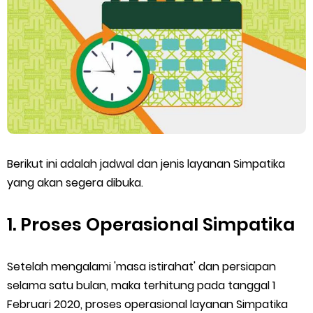
SEB Upacara Bendera di Sekolah dan Madrasah
Cara Install Aplikasi Exam Browser Client TKA 2026
Juknis Pembayaran TPG Guru Madrasah 2026
Pelatihan MOOC Pintar Kemenag Periode Maret 2026
Edaran Penyaluran BOP RA & BOS Madrasah Tahap I Tahun
Berikut ini adalah jadwal dan jenis layanan Simpatika
yang akan segera dibuka.
2026
1. Proses Operasional Simpatika
Yang Dilakukan Proktor Sebelum Simulasi TKA
Juknis Pembelajaran pada Bulan Ramadan 2026
Setelah mengalami 'masa istirahat' dan persiapan
selama satu bulan, maka terhitung pada tanggal 1
Cara Aktivasi PTK di EMIS GTK
Februari 2020, proses operasional layanan Simpatika