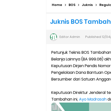
Home
Cara Login EMIS GTK Baru unt
BOS
Juknis
Regul
SEB Upacara Bendera di Seko
Juknis BOS Tambah
Cara Install Aplikasi Exam Bro
Editor
Admin
Published
12/04
Juknis Pembayaran TPG Guru
Petunjuk Teknis BOS Tambahan
Pelatihan MOOC Pintar Kemen
Belanja Lainnya (BA 999.08) akh
Edaran Penyaluran BOP RA & 
Keputusan Dirjen Pendis Nomor
Pengelolaan Dana Bantuan Ope
Yang Dilakukan Proktor Sebel
Bersumber dari Satuan Anggar
Juknis Pembelajaran pada B
Keputusan Direktur Jenderal t
Tambahan ini,
Ayo Madrasah
da
Cara Aktivasi PTK di EMIS GTK