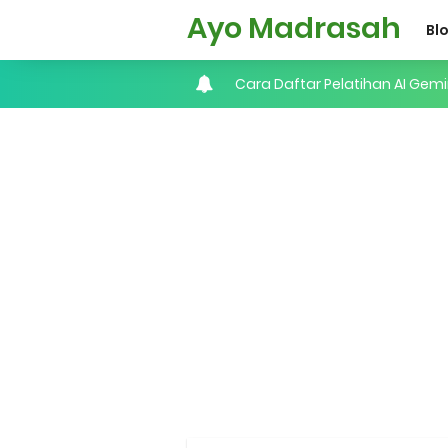
Ayo Madrasah
Bl
Cara Daftar Pelatihan AI Ge
Daftar Penerima PIP MI, MTs, 
Kalender Pendidikan Madrasah 
Juknis Penerbitan Ijazah Mad
Solusi Agar Valid Rapor & Stat
TKA Susulan jenjang SD/MI da
Cara Mengajukan Tunjangan In
Ajuan Tunjangan Insentif Gu