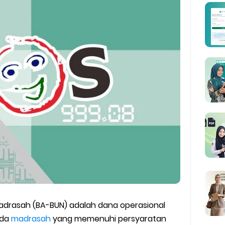
man Kesesuaian Sertifikat Pendidik Guru Madrasah
i EMIS GTK
IS 4.0 ke EMIS GTK
ktif (Aktivasi Madrasah) di EMIS GTK
nuhan Beban Kerja dan Ekuivalensi Guru Madrasah
27 Madrasah Jawa Tengah (Excel & PDF)
AMUDA (Masa Taaruf Murid Madrasah) 2026/2027
RA dan Madrasah
Madrasah (BA-BUN) adalah dana operasional
ada
madrasah
yang memenuhi persyaratan