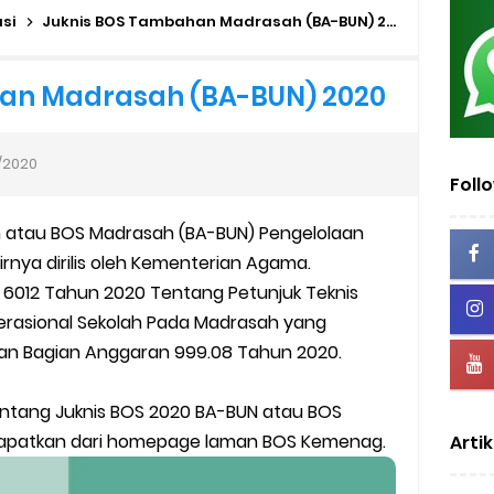
uk Operator dan PTK
asi
Juknis BOS Tambahan Madrasah (BA-BUN) 2020
lah dan Madrasah
an Madrasah (BA-BUN) 2020
wser Client TKA 2026
/2020
 Madrasah 2026
Foll
 atau BOS Madrasah (BA-BUN) Pengelolaan
ag Periode Maret 2026
irnya dirilis oleh Kementerian Agama.
BOS Madrasah Tahap I Tahun 2026
 6012 Tahun 2020 Tentang Petunjuk Teknis
rasional Sekolah Pada Madrasah yang
um Simulasi TKA
an Bagian Anggaran 999.08 Tahun 2020.
ulan Ramadan 2026
entang Juknis BOS 2020 BA-BUN atau BOS
patkan dari homepage laman BOS Kemenag.
Artik