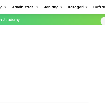
og
Administrasi
Jenjang
Kategori
Daftar 
mini Academy
dan MA Tahap I 2026
2026/2027 | Excel & PDF (Ditjen Pendis)
rasah Tahun 2026
us Verval di PDUM Tercentang Hijau
n SMP/MTs
sentif di EMIS-GTK Baru
ru dan Tenaga Kependidikan di Madrasah