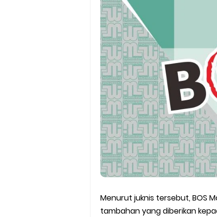
KMA No. 737 Tahun 2026: Pedo
Cara Input Jadwal Mengajar d
Cara Tarik Data Rombel dari EM
Cara Melakukan Keaktifan Kole
KMA No. 736 Tahun 2026 Peme
Kalender Pendidikan 2026/20
Juknis, Panduan, & Lagu MAT
Libur Akhir Tahun 2026 bagi 
Menurut juknis tersebut, BOS 
tambahan yang diberikan kep