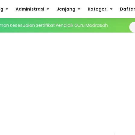
og
Administrasi
Jenjang
Kategori
Daftar 
man Kesesuaian Sertifikat Pendidik Guru Madrasah
i EMIS GTK
IS 4.0 ke EMIS GTK
ktif (Aktivasi Madrasah) di EMIS GTK
nuhan Beban Kerja dan Ekuivalensi Guru Madrasah
27 Madrasah Jawa Tengah (Excel & PDF)
AMUDA (Masa Taaruf Murid Madrasah) 2026/2027
RA dan Madrasah