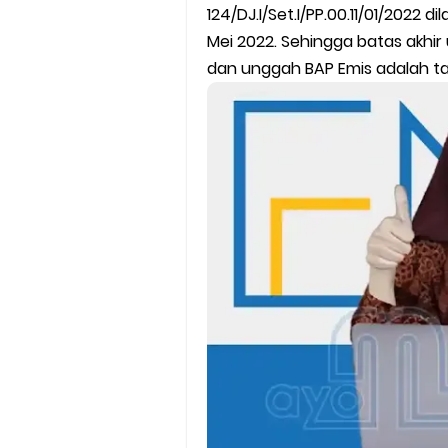
SEB Upacara Bendera di Seko
124/DJ.I/Set.I/PP.00.11/01/2022 
Mei 2022. Sehingga batas akhir
Cara Install Aplikasi Exam Bro
dan unggah BAP Emis adalah tan
Juknis Pembayaran TPG Guru
Pelatihan MOOC Pintar Kemen
Edaran Penyaluran BOP RA & 
Yang Dilakukan Proktor Sebel
Juknis Pembelajaran pada B
Cara Aktivasi PTK di EMIS GTK