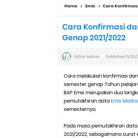
Home
Cara Daftar Pelatihan AI Ge
Emis
Cara Konfirmasi
Daftar Penerima PIP MI, MTs, 
Cara Konfirmasi da
Genap 2021/2022
Kalender Pendidikan Madrasah 
Juknis Penerbitan Ijazah Mad
Editor
Admin
Published
5/20/
Solusi Agar Valid Rapor & Stat
Cara melakukan konfirmasi dan
TKA Susulan jenjang SD/MI da
semester genap Tahun pelajara
BAP Emis merupakan dua langka
Cara Mengajukan Tunjangan In
pemutakhiran data
Emis Madr
semesternya.
Ajuan Tunjangan Insentif Gu
Cara Login EMIS GTK Baru unt
Pada masa pemutakhiran data 
2021/2022, sebagaimana surat 