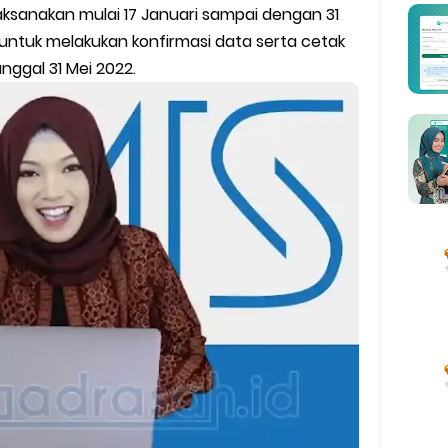
lah dan Madrasah
dilaksanakan mulai 17 Januari sampai dengan 31
 untuk melakukan konfirmasi data serta cetak
wser Client TKA 2026
ggal 31 Mei 2022.
 Madrasah 2026
ag Periode Maret 2026
BOS Madrasah Tahap I Tahun 2026
um Simulasi TKA
ulan Ramadan 2026