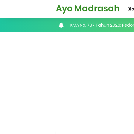
Ayo Madrasah
Bl
KMA No. 737 Tahun 2026: Pedo
Cara Input Jadwal Mengajar d
Cara Tarik Data Rombel dari EM
Cara Melakukan Keaktifan Kole
KMA No. 736 Tahun 2026 Peme
Kalender Pendidikan 2026/20
Juknis, Panduan, & Lagu MAT
Libur Akhir Tahun 2026 bagi 