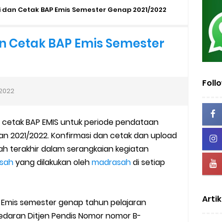
mini Academy
 dan Cetak BAP Emis Semester Genap 2021/2022
dan MA Tahap I 2026
n Cetak BAP Emis Semester
2026/2027 | Excel & PDF (Ditjen Pendis)
rasah Tahun 2026
Foll
2022
us Verval di PDUM Tercentang Hijau
 cetak BAP EMIS untuk periode pendataan
n SMP/MTs
n 2021/2022. Konfirmasi dan cetak dan upload
h terakhir dalam serangkaian kegiatan
sentif di EMIS-GTK Baru
asah
yang dilakukan oleh
madrasah
di setiap
ru dan Tenaga Kependidikan di Madrasah
Artik
uk Operator dan PTK
Emis semester genap tahun pelajaran
edaran Ditjen Pendis Nomor nomor B-