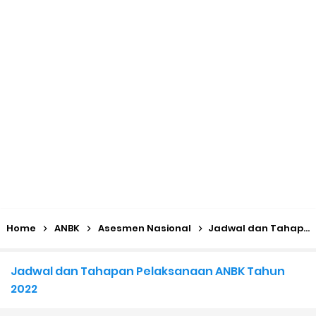
KMA No. 736 Tahun 2026 Pemenuhan Beban Kerja dan
Ekuivalensi Guru Madrasah
Kalender Pendidikan 2026/2027 Madrasah Jawa Tengah
(Excel & PDF)
Juknis, Panduan, & Lagu MATAMUDA (Masa Taaruf Murid
Madrasah) 2026/2027
Libur Akhir Tahun 2026 bagi RA dan Madrasah
Home
ANBK
Asesmen Nasional
Jadwal dan Tahapan Pelaksanaan ANBK Tahun 2022
Cara Daftar Pelatihan AI Gemini Academy
Jadwal dan Tahapan Pelaksanaan ANBK Tahun
Daftar Penerima PIP MI, MTs, dan MA Tahap I 2026
2022