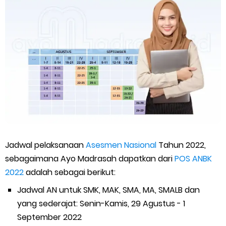
SEB Upacara Bendera di Sekolah dan Madrasah
Cara Install Aplikasi Exam Browser Client TKA 2026
Juknis Pembayaran TPG Guru Madrasah 2026
Pelatihan MOOC Pintar Kemenag Periode Maret 2026
Edaran Penyaluran BOP RA & BOS Madrasah Tahap I Tahun
2026
Jadwal pelaksanaan
Asesmen Nasional
Tahun 2022,
sebagaimana Ayo Madrasah dapatkan dari
POS ANBK
Yang Dilakukan Proktor Sebelum Simulasi TKA
2022
adalah sebagai berikut:
Juknis Pembelajaran pada Bulan Ramadan 2026
Jadwal AN untuk SMK, MAK, SMA, MA, SMALB dan
yang sederajat: Senin-Kamis, 29 Agustus - 1
Cara Aktivasi PTK di EMIS GTK
September 2022