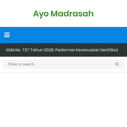
Ayo Madrasah
KMA No. 737 Tahun 2026: Pedoman Kesesuaian Sertifikat
Pendidik Guru Madrasah
Cara Input Jadwal Mengajar di EMIS GTK
Cara Tarik Data Rombel dari EMIS 4.0 ke EMIS GTK
Cara Melakukan Keaktifan Kolektif (Aktivasi Madrasah) di EMIS
GTK