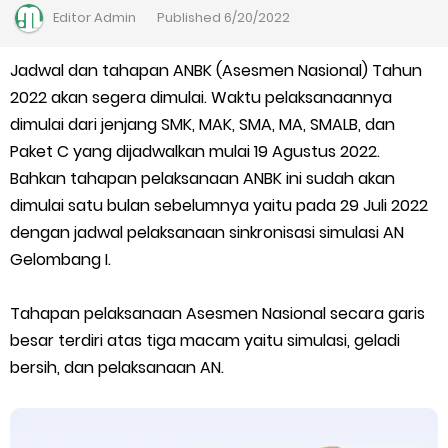
Kalender Pendidikan Madrasah 2026/2027 | Excel & PDF (Ditjen
Editor
Admin
Published
6/20/2022
Pendis)
Jadwal dan tahapan ANBK (Asesmen Nasional) Tahun
2022 akan segera dimulai. Waktu pelaksanaannya
Juknis Penerbitan Ijazah Madrasah Tahun 2026
dimulai dari jenjang SMK, MAK, SMA, MA, SMALB, dan
Solusi Agar Valid Rapor & Status Verval di PDUM Tercentang
Paket C yang dijadwalkan mulai 19 Agustus 2022.
Bahkan tahapan pelaksanaan ANBK ini sudah akan
Hijau
dimulai satu bulan sebelumnya yaitu pada 29 Juli 2022
dengan jadwal pelaksanaan sinkronisasi simulasi AN
TKA Susulan jenjang SD/MI dan SMP/MTs
Gelombang I.
Cara Mengajukan Tunjangan Insentif di EMIS-GTK Baru
Tahapan pelaksanaan Asesmen Nasional secara garis
Ajuan Tunjangan Insentif Guru dan Tenaga Kependidikan di
besar terdiri atas tiga macam yaitu simulasi, geladi
bersih, dan pelaksanaan AN.
Madrasah
Cara Login EMIS GTK Baru untuk Operator dan PTK