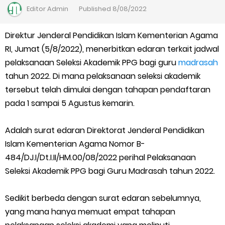
Juknis Penerbitan Ijazah Madrasah Tahun 2026
Editor
Admin
Published
8/08/2022
Solusi Agar Valid Rapor & Status Verval di PDUM Tercentang
Direktur Jenderal Pendidikan Islam Kementerian Agama
RI, Jumat (5/8/2022), menerbitkan edaran terkait jadwal
Hijau
pelaksanaan Seleksi Akademik PPG bagi guru
madrasah
TKA Susulan jenjang SD/MI dan SMP/MTs
tahun 2022. Di mana pelaksanaan seleksi akademik
tersebut telah dimulai dengan tahapan pendaftaran
Cara Mengajukan Tunjangan Insentif di EMIS-GTK Baru
pada 1 sampai 5 Agustus kemarin.
Ajuan Tunjangan Insentif Guru dan Tenaga Kependidikan di
Adalah surat edaran Direktorat Jenderal Pendidikan
Islam Kementerian Agama Nomor B-
Madrasah
484/DJ.I/Dt.I.II/HM.00/08/2022 perihal Pelaksanaan
Cara Login EMIS GTK Baru untuk Operator dan PTK
Seleksi Akademik PPG bagi Guru Madrasah tahun 2022.
SEB Upacara Bendera di Sekolah dan Madrasah
Sedikit berbeda dengan surat edaran sebelumnya,
yang mana hanya memuat empat tahapan
Cara Install Aplikasi Exam Browser Client TKA 2026