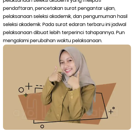
pelaksanaan seleksi akademi yang meliputi
pendaftaran, pencetakan surat pengantar ujian,
Juknis Pembayaran TPG Guru Madrasah 2026
pelaksanaan seleksi akademik, dan pengumuman hasil
seleksi akademik. Pada surat edaran terbaru ini jadwal
Pelatihan MOOC Pintar Kemenag Periode Maret 2026
pelaksanaan dibuat lebih terperinci tahapannya. Pun
Edaran Penyaluran BOP RA & BOS Madrasah Tahap I Tahun
mengalami perubahan waktu pelaksanaan.
2026
Yang Dilakukan Proktor Sebelum Simulasi TKA
Juknis Pembelajaran pada Bulan Ramadan 2026
Cara Aktivasi PTK di EMIS GTK
KMA No. 737 Tahun 2026: Pedoman Kesesuaian Sertifikat
Pendidik Guru Madrasah