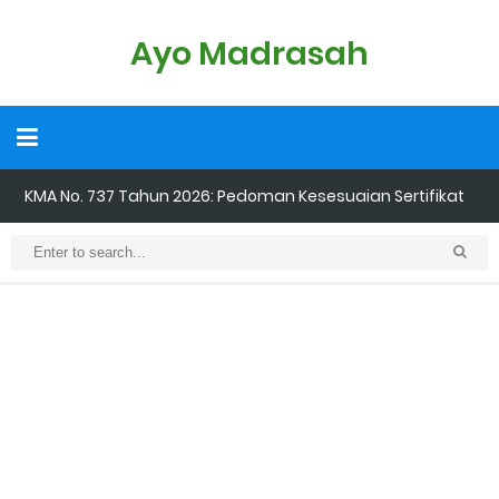
Ayo Madrasah
Cara Input Jadwal Mengajar di EMIS GTK
Cara Tarik Data Rombel dari EMIS 4.0 ke EMIS GTK
Cara Melakukan Keaktifan Kolektif (Aktivasi Madrasah) di EMIS
GTK
KMA No. 736 Tahun 2026 Pemenuhan Beban Kerja dan
Ekuivalensi Guru Madrasah