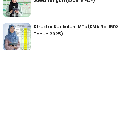
Jawa Tengah (Excel & PDF)
Struktur Kurikulum MTs (KMA No. 1503
Tahun 2025)