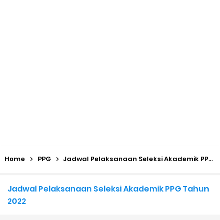
Kalender Pendidikan 2026/2027 Madrasah Jawa Tengah
(Excel & PDF)
Juknis, Panduan, & Lagu MATAMUDA (Masa Taaruf Murid
Madrasah) 2026/2027
Libur Akhir Tahun 2026 bagi RA dan Madrasah
Cara Daftar Pelatihan AI Gemini Academy
Daftar Penerima PIP MI, MTs, dan MA Tahap I 2026
Home
PPG
Jadwal Pelaksanaan Seleksi Akademik PPG Tahun 2022
Kalender Pendidikan Madrasah 2026/2027 | Excel & PDF (Ditjen
Jadwal Pelaksanaan Seleksi Akademik PPG Tahun
Pendis)
2022