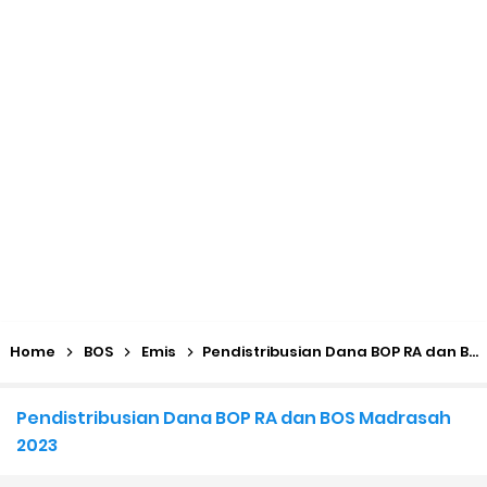
KMA No. 736 Tahun 2026 Pemenuhan Beban Kerja dan
Ekuivalensi Guru Madrasah
Kalender Pendidikan 2026/2027 Madrasah Jawa Tengah
(Excel & PDF)
Juknis, Panduan, & Lagu MATAMUDA (Masa Taaruf Murid
Madrasah) 2026/2027
Libur Akhir Tahun 2026 bagi RA dan Madrasah
Home
BOS
Emis
Pendistribusian Dana BOP RA dan BOS Madrasah 2023
Cara Daftar Pelatihan AI Gemini Academy
Pendistribusian Dana BOP RA dan BOS Madrasah
Daftar Penerima PIP MI, MTs, dan MA Tahap I 2026
2023