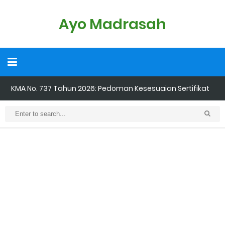
Ayo Madrasah
KMA No. 737 Tahun 2026: Pedoman Kesesuaian Sertifikat
Pendidik Guru Madrasah
Cara Input Jadwal Mengajar di EMIS GTK
Cara Tarik Data Rombel dari EMIS 4.0 ke EMIS GTK
Cara Melakukan Keaktifan Kolektif (Aktivasi Madrasah) di EMIS
GTK