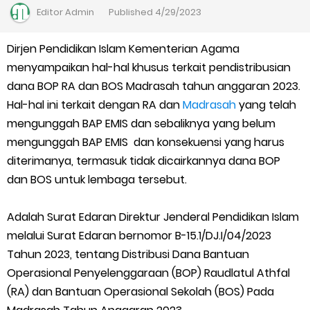
Kalender Pendidikan Madrasah 2026/2027 | Excel & PDF (Ditjen
Editor
Admin
Published
4/29/2023
Pendis)
Dirjen Pendidikan Islam Kementerian Agama
menyampaikan hal-hal khusus terkait pendistribusian
Juknis Penerbitan Ijazah Madrasah Tahun 2026
dana BOP RA dan BOS Madrasah tahun anggaran 2023.
Solusi Agar Valid Rapor & Status Verval di PDUM Tercentang
Hal-hal ini terkait dengan RA dan
Madrasah
yang telah
mengunggah BAP EMIS dan sebaliknya yang belum
Hijau
mengunggah BAP EMIS dan konsekuensi yang harus
diterimanya, termasuk tidak dicairkannya dana BOP
TKA Susulan jenjang SD/MI dan SMP/MTs
dan BOS untuk lembaga tersebut.
Cara Mengajukan Tunjangan Insentif di EMIS-GTK Baru
Adalah Surat Edaran Direktur Jenderal Pendidikan Islam
Ajuan Tunjangan Insentif Guru dan Tenaga Kependidikan di
melalui Surat Edaran bernomor B-15.1/DJ.I/04/2023
Tahun 2023, tentang Distribusi Dana Bantuan
Madrasah
Operasional Penyelenggaraan (BOP) Raudlatul Athfal
(RA) dan Bantuan Operasional Sekolah (BOS) Pada
Cara Login EMIS GTK Baru untuk Operator dan PTK