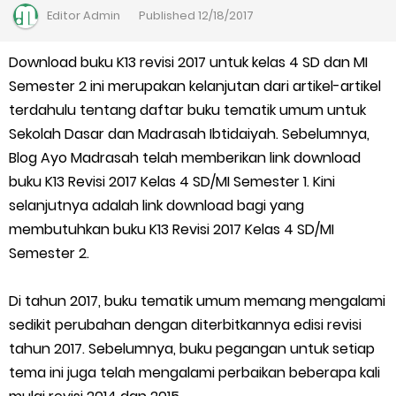
Kalender Pendidikan Madrasah 2026/2027 | Excel & PDF (Ditjen
Editor
Admin
Published
12/18/2017
Pendis)
Download buku K13 revisi 2017 untuk kelas 4 SD dan MI
Semester 2 ini merupakan kelanjutan dari artikel-artikel
Juknis Penerbitan Ijazah Madrasah Tahun 2026
terdahulu tentang daftar buku tematik umum untuk
Solusi Agar Valid Rapor & Status Verval di PDUM Tercentang
Sekolah Dasar dan Madrasah Ibtidaiyah. Sebelumnya,
Blog Ayo Madrasah telah memberikan link download
Hijau
buku K13 Revisi 2017 Kelas 4 SD/MI Semester 1. Kini
selanjutnya adalah link download bagi yang
TKA Susulan jenjang SD/MI dan SMP/MTs
membutuhkan buku K13 Revisi 2017 Kelas 4 SD/MI
Semester 2.
Cara Mengajukan Tunjangan Insentif di EMIS-GTK Baru
Ajuan Tunjangan Insentif Guru dan Tenaga Kependidikan di
Di tahun 2017, buku tematik umum memang mengalami
sedikit perubahan dengan diterbitkannya edisi revisi
Madrasah
tahun 2017. Sebelumnya, buku pegangan untuk setiap
tema ini juga telah mengalami perbaikan beberapa kali
Cara Login EMIS GTK Baru untuk Operator dan PTK