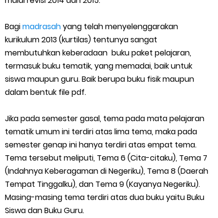
mulai revisi 2014 dan 2015.
SEB Upacara Bendera di Sekolah dan Madrasah
Bagi
madrasah
yang telah menyelenggarakan
kurikulum 2013 (kurtilas) tentunya sangat
Cara Install Aplikasi Exam Browser Client TKA 2026
membutuhkan keberadaan buku paket pelajaran,
Juknis Pembayaran TPG Guru Madrasah 2026
termasuk buku tematik, yang memadai, baik untuk
siswa maupun guru. Baik berupa buku fisik maupun
Pelatihan MOOC Pintar Kemenag Periode Maret 2026
dalam bentuk file pdf.
Edaran Penyaluran BOP RA & BOS Madrasah Tahap I Tahun
Jika pada semester gasal, tema pada mata pelajaran
tematik umum ini terdiri atas lima tema, maka pada
2026
semester genap ini hanya terdiri atas empat tema.
Yang Dilakukan Proktor Sebelum Simulasi TKA
Tema tersebut meliputi, Tema 6 (Cita-citaku), Tema 7
(Indahnya Keberagaman di Negeriku), Tema 8 (Daerah
Juknis Pembelajaran pada Bulan Ramadan 2026
Tempat Tinggalku), dan Tema 9 (Kayanya Negeriku).
Masing-masing tema terdiri atas dua buku yaitu Buku
Cara Aktivasi PTK di EMIS GTK
Siswa dan Buku Guru.