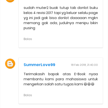
sudah muter2 buak tutup tab donlot buku
kelas 4 revisi 2017 tapi yg keluar selalu page
yg ini jadi gak bisa donlot daaaaan mgkn
memang gak ada, judulnya menipu bikin
pusing
Balas
SummerLove99
18 Feb 2018, 21.40.00
Terimakasih bapak atas E-Book nyaa
membantu kami para mahasiswa untuk
mengerkan salah satu tugas kami 😆😆😆
Balas