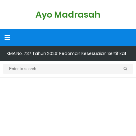
Ayo Madrasah
KMA No. 737 Tahun 2026: Pedoman Kesesuaian Sertifikat
Pendidik Guru Madrasah
Cara Input Jadwal Mengajar di EMIS GTK
Cara Tarik Data Rombel dari EMIS 4.0 ke EMIS GTK
Cara Melakukan Keaktifan Kolektif (Aktivasi Madrasah) di EMIS
GTK