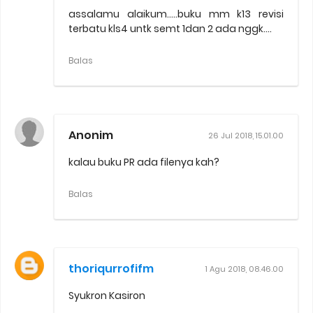
assalamu alaikum.....buku mm k13 revisi
terbatu kls4 untk semt 1dan 2 ada nggk....
Balas
Anonim
26 Jul 2018, 15.01.00
kalau buku PR ada filenya kah?
Balas
thoriqurrofifm
1 Agu 2018, 08.46.00
Syukron Kasiron