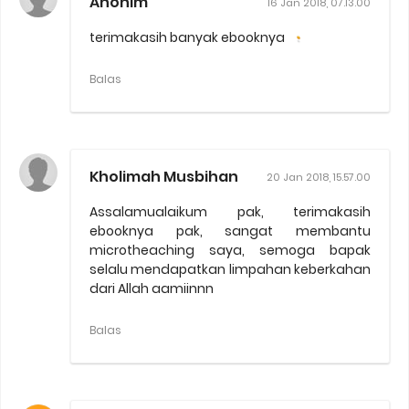
Anonim
16 Jan 2018, 07.13.00
terimakasih banyak ebooknya
Balas
Kholimah Musbihan
20 Jan 2018, 15.57.00
Assalamualaikum pak, terimakasih
ebooknya pak, sangat membantu
microtheaching saya, semoga bapak
selalu mendapatkan limpahan keberkahan
dari Allah aamiinnn
Balas