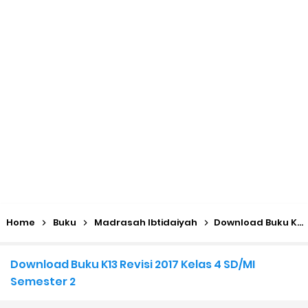
KMA No. 736 Tahun 2026 Pemenuhan Beban Kerja dan
Ekuivalensi Guru Madrasah
Kalender Pendidikan 2026/2027 Madrasah Jawa Tengah
(Excel & PDF)
Juknis, Panduan, & Lagu MATAMUDA (Masa Taaruf Murid
Madrasah) 2026/2027
Libur Akhir Tahun 2026 bagi RA dan Madrasah
Home
Buku
Madrasah Ibtidaiyah
Download Buku K13 Revisi 2017 Kelas 4 SD/MI Semester 2
Cara Daftar Pelatihan AI Gemini Academy
Download Buku K13 Revisi 2017 Kelas 4 SD/MI
Daftar Penerima PIP MI, MTs, dan MA Tahap I 2026
Semester 2