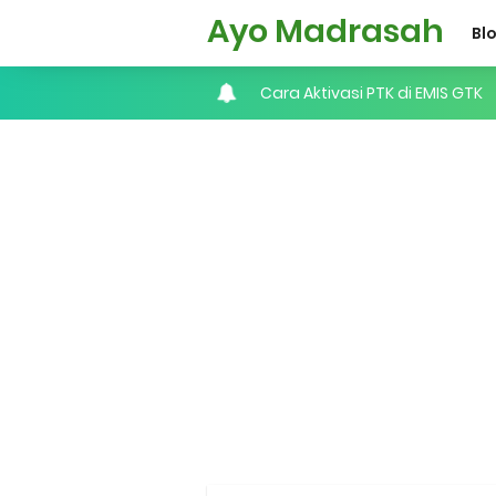
Ayo Madrasah
Bl
KMA No. 737 Tahun 2026: Pedo
Cara Input Jadwal Mengajar d
Cara Tarik Data Rombel dari EM
Cara Melakukan Keaktifan Kole
KMA No. 736 Tahun 2026 Peme
Kalender Pendidikan 2026/20
Juknis, Panduan, & Lagu MAT
Libur Akhir Tahun 2026 bagi 