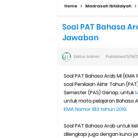
Home
Cara Daftar Pelatihan AI Ge
Madrasah Ibtidaiyah
Daftar Penerima PIP MI, MTs, 
Soal PAT Bahasa Ar
Jawaban
Kalender Pendidikan Madrasah 
Juknis Penerbitan Ijazah Mad
Editor
Admin
Published
5/19/
Solusi Agar Valid Rapor & Stat
Soal PAT Bahasa Arab MI (KMA 1
TKA Susulan jenjang SD/MI da
soal Penilaian Akhir Tahun (PAT)
Semester (PAS) Genap, untuk
M
Cara Mengajukan Tunjangan In
untuk mata pelajaran Bahasa 
KMA Nomor 183 tahun 2019
.
Ajuan Tunjangan Insentif Gu
Cara Login EMIS GTK Baru unt
Soal PAT Bahasa Arab untuk kelas
dilengkapi juga dengan kunci j