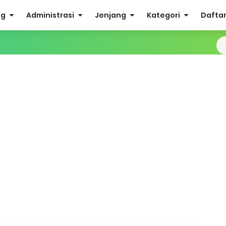
og
Administrasi
Jenjang
Kategori
Daftar 
man Kesesuaian Sertifikat Pendidik Guru Madrasah
i EMIS GTK
IS 4.0 ke EMIS GTK
ktif (Aktivasi Madrasah) di EMIS GTK
nuhan Beban Kerja dan Ekuivalensi Guru Madrasah
27 Madrasah Jawa Tengah (Excel & PDF)
AMUDA (Masa Taaruf Murid Madrasah) 2026/2027
RA dan Madrasah