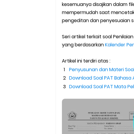
SEB Upacara Bendera di Seko
kesemuanya disajikan dalam fi
mempermudah saat mencetak l
Cara Install Aplikasi Exam Bro
pengeditan dan penyesuaian 
Juknis Pembayaran TPG Guru
Seri artikel terkait soal Penil
yang berdasarkan
Pelatihan MOOC Pintar Kemen
Kalender Pe
Edaran Penyaluran BOP RA & 
Artikel ini terdiri atas :
Penyusunan dan Materi Soal
Yang Dilakukan Proktor Sebel
Download Soal PAT Bahasa A
Download Soal PAT Mata Pel
Juknis Pembelajaran pada B
Cara Aktivasi PTK di EMIS GTK