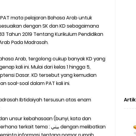
 PAT mata pelajaran Bahasa Arab untuk
 disesuaikan dengan SK dan KD sebagaimana
3 Tahun 2019 Tentang Kurikulum Pendidikan
 Arab Pada Madrasah.
ahasa Arab, tergolong cukup banyak KD yang
ap kali ini. Mulai dari kelas 1 hingga 5,
ensi Dasar. KD tersebut yang kemudian
 soal-soal dalam PAT kali ini.
Madrasah Ibtidaiyah tersusun atas enam
Arti
:
 dan unsur kebahasaan (bunyi, kata dan
t tema : بيتي dengan melibatkan
meminta informasi tentang nomor rumah