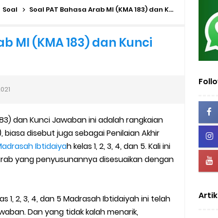
mini Academy
Soal
Soal PAT Bahasa Arab MI (KMA 183) dan Kunci Jawaban
dan MA Tahap I 2026
ab MI (KMA 183) dan Kunci
2026/2027 | Excel & PDF (Ditjen Pendis)
rasah Tahun 2026
Foll
2021
us Verval di PDUM Tercentang Hijau
83) dan Kunci Jawaban ini adalah rangkaian
n SMP/MTs
, biasa disebut juga sebagai Penilaian Akhir
adrasah Ibtidaiya
h kelas 1, 2, 3, 4, dan 5. Kali ini
sentif di EMIS-GTK Baru
Arab yang penyusunannya disesuaikan dengan
ru dan Tenaga Kependidikan di Madrasah
Artik
uk Operator dan PTK
 1, 2, 3, 4, dan 5 Madrasah Ibtidaiyah ini telah
awaban. Dan yang tidak kalah menarik,