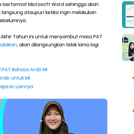
lah dan Madrasah
le berformat Microsoft Word sehingga akan
angsung ataupun ketika ingin melakukan
wser Client TKA 2026
sebelumnya.
 Madrasah 2026
aian Akhir Tahun ini untuk menyambut masa PAT
ag Periode Maret 2026
ndidikan
, akan dilangsungkan tidak lama lagi.
BOS Madrasah Tahap I Tahun 2026
 PAT Bahasa Arab MI
um Simulasi TKA
rab untuk MI
ajaran Lainnya
ulan Ramadan 2026